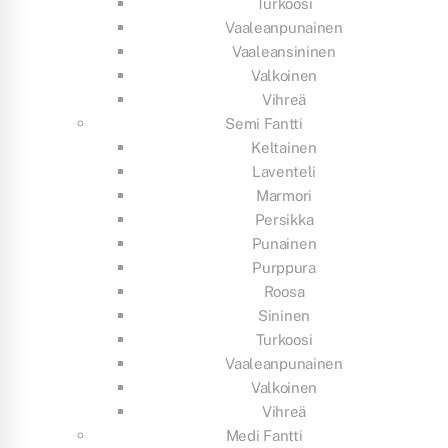
Turkoosi
Vaaleanpunainen
Vaaleansininen
Valkoinen
Vihreä
Semi Fantti
Keltainen
Laventeli
Marmori
Persikka
Punainen
Purppura
Roosa
Sininen
Turkoosi
Vaaleanpunainen
Valkoinen
Vihreä
Medi Fantti