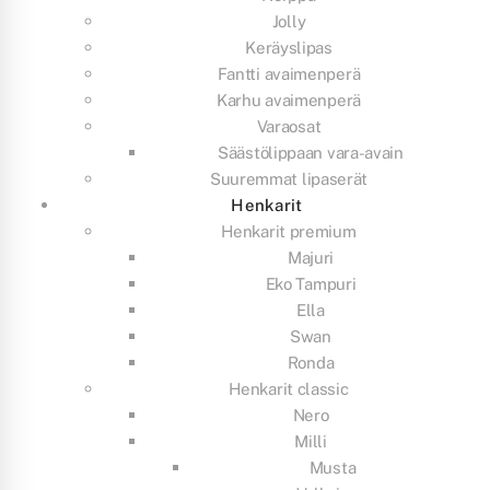
Jolly
Keräyslipas
Fantti avaimenperä
Karhu avaimenperä
Varaosat
Säästölippaan vara-avain
Suuremmat lipaserät
Henkarit
Henkarit premium
Majuri
Eko Tampuri
Ella
Swan
Ronda
Henkarit classic
Nero
Milli
Musta