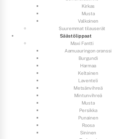
Kirkas
Musta
Valkoinen
Suuremmat tilauserät
Säästölippaat
Maxi Fantti
Aamuauringon oranssi
Burgundi
Harmaa
Keltainen
Laventeli
Metsänvihreä
Mintunvihreä
Musta
Persikka
Punainen
Roosa
Sininen