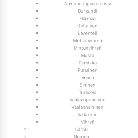
Aamuauringon oranssi
Burgundi
Harmaa
Keltainen
Laventeli
Metsänvihreä
Mintunvihreä
Musta
Persikka
Punainen
Roosa
Sininen
Turkoosi
Vaaleanpunainen
Vaaleansininen
Valkoinen
Vihreä
Karhu
Norppa