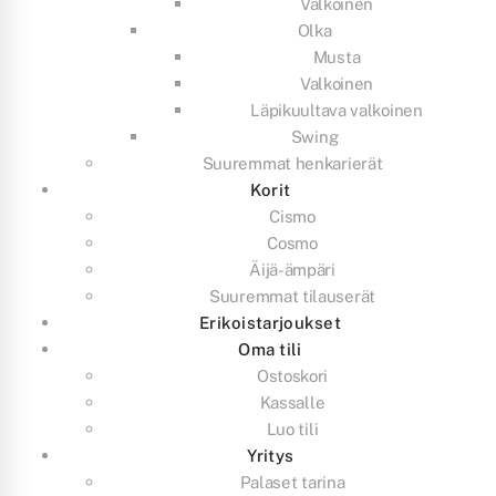
Valkoinen
Olka
Musta
Valkoinen
Läpikuultava valkoinen
Swing
Suuremmat henkarierät
Korit
Cismo
Cosmo
Äijä-ämpäri
Suuremmat tilauserät
Erikoistarjoukset
Oma tili
Ostoskori
Kassalle
Luo tili
Yritys
Palaset tarina