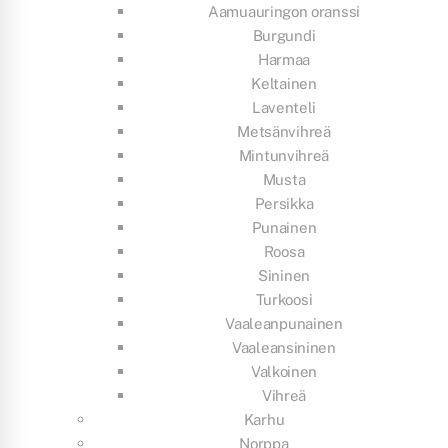
Aamuauringon oranssi
Burgundi
Harmaa
Keltainen
Laventeli
Metsänvihreä
Mintunvihreä
Musta
Persikka
Punainen
Roosa
Sininen
Turkoosi
Vaaleanpunainen
Vaaleansininen
Valkoinen
Vihreä
Karhu
Norppa