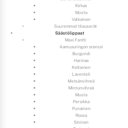
Kirkas
Musta
Valkoinen
Suuremmat tilauserät
Säästölippaat
Maxi Fantti
Aamuauringon oranssi
Burgundi
Harmaa
Keltainen
Laventeli
Metsänvihreä
Mintunvihreä
Musta
Persikka
Punainen
Roosa
Sininen