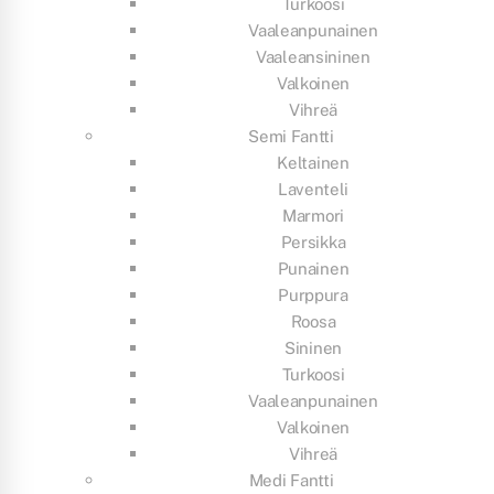
Turkoosi
Vaaleanpunainen
Vaaleansininen
Valkoinen
Vihreä
Semi Fantti
Keltainen
Laventeli
Marmori
Persikka
Punainen
Purppura
Roosa
Sininen
Turkoosi
Vaaleanpunainen
Valkoinen
Vihreä
Medi Fantti