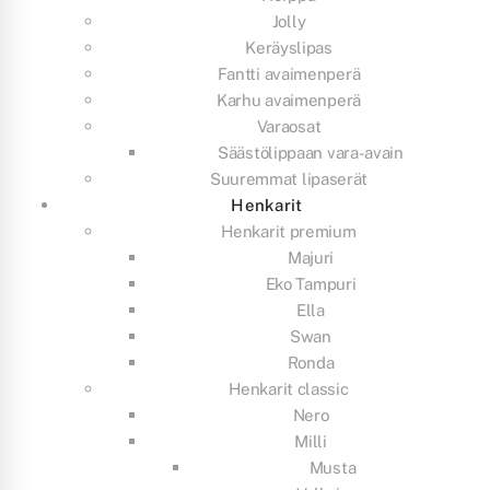
Jolly
Keräyslipas
Fantti avaimenperä
Karhu avaimenperä
Varaosat
Säästölippaan vara-avain
Suuremmat lipaserät
Henkarit
Henkarit premium
Majuri
Eko Tampuri
Ella
Swan
Ronda
Henkarit classic
Nero
Milli
Musta