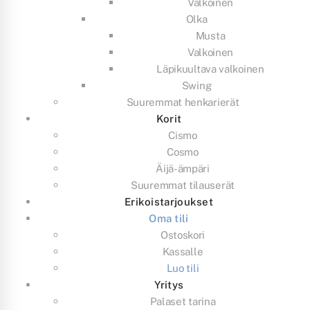
Valkoinen
Olka
Musta
Valkoinen
Läpikuultava valkoinen
Swing
Suuremmat henkarierät
Korit
Cismo
Cosmo
Äijä-ämpäri
Suuremmat tilauserät
Erikoistarjoukset
Oma tili
Ostoskori
Kassalle
Luo tili
Yritys
Palaset tarina