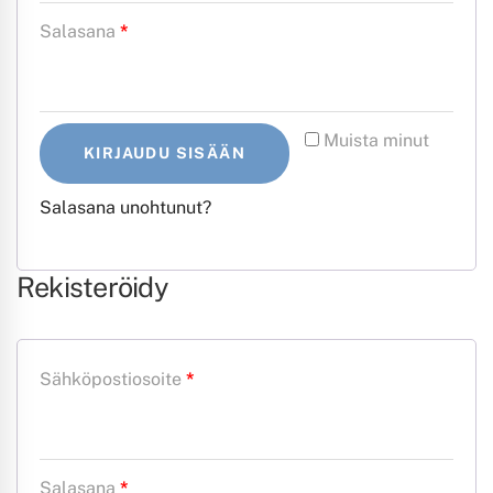
Vaaditaan
Salasana
*
Muista minut
KIRJAUDU SISÄÄN
Salasana unohtunut?
Rekisteröidy
Vaaditaan
Sähköpostiosoite
*
Vaaditaan
Salasana
*