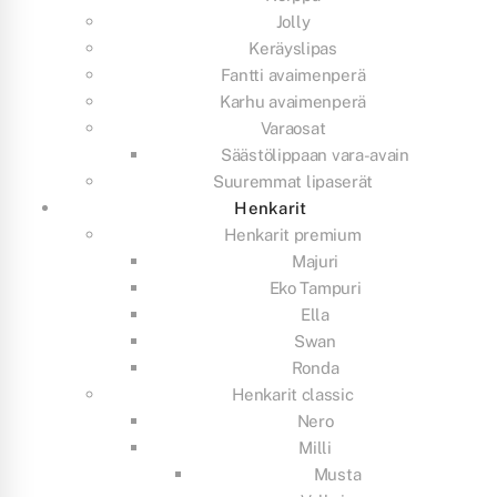
Jolly
Keräyslipas
Fantti avaimenperä
Karhu avaimenperä
Varaosat
Säästölippaan vara-avain
Suuremmat lipaserät
Henkarit
Henkarit premium
Majuri
Eko Tampuri
Ella
Swan
Ronda
Henkarit classic
Nero
Milli
Musta