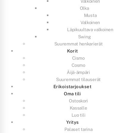
Valkoinen
Olka
Musta
Valkoinen
Läpikuultava valkoinen
Swing
Suuremmat henkarierät
Korit
Cismo
Cosmo
Äijä-ämpäri
Suuremmat tilauserät
Erikoistarjoukset
Oma tili
Ostoskori
Kassalle
Luo tili
Yritys
Palaset tarina