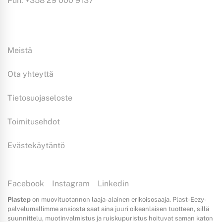
Puh: +358 29 000 9137
Tiedoksi:
Meistä
Ota yhteyttä
Tietosuojaseloste
Toimitusehdot
Evästekäytäntö
Facebook
Instagram
Linkedin
Plastep
on muovituotannon laaja-alainen erikoisosaaja. Plast-Eezy-
palvelumallimme ansiosta saat aina juuri oikeanlaisen tuotteen, sillä
suunnittelu, muotinvalmistus ja ruiskupuristus hoituvat saman katon