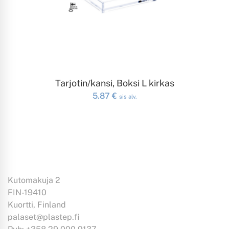
LISÄÄ OSTOSKORIIN
Tarjotin/kansi, Boksi L kirkas
5.87
€
sis alv.
Kutomakuja 2
FIN-19410
Kuortti, Finland
palaset@plastep.fi