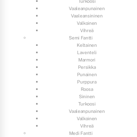
Turkoosi
Vaaleanpunainen
Vaaleansininen
Valkoinen
Vihreä
Semi Fantti
Keltainen
Laventeli
Marmori
Persikka
Punainen
Purppura
Roosa
Sininen
Turkoosi
Vaaleanpunainen
Valkoinen
Vihreä
Medi Fantti