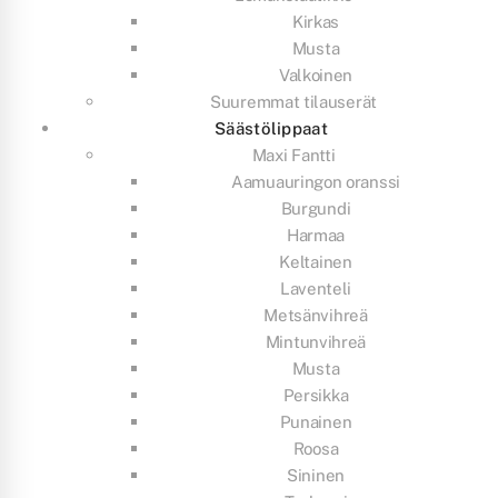
Kirkas
Musta
Valkoinen
Suuremmat tilauserät
Säästölippaat
Maxi Fantti
Aamuauringon oranssi
Burgundi
Harmaa
Keltainen
Laventeli
Metsänvihreä
Mintunvihreä
Musta
Persikka
Punainen
Roosa
Sininen