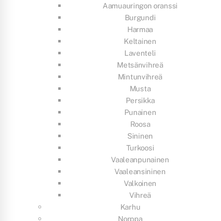
Aamuauringon oranssi
Burgundi
Harmaa
Keltainen
Laventeli
Metsänvihreä
Mintunvihreä
Musta
Persikka
Punainen
Roosa
Sininen
Turkoosi
Vaaleanpunainen
Vaaleansininen
Valkoinen
Vihreä
Karhu
Norppa