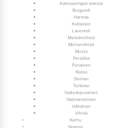
Aamuauringon oranssi
Burgundi
Harmaa
Keltainen
Laventeli
Metsänvihreä
Mintunvihreä
Musta
Persikka
Punainen
Roosa
Sininen
Turkoosi
Vaaleanpunainen
Vaaleansininen
Valkoinen
Vihreä
Karhu
Norppa