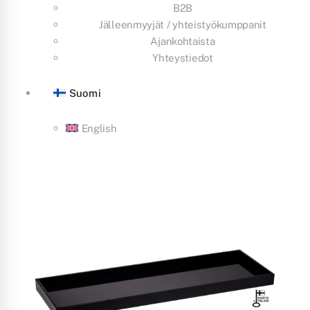
B2B
Jälleenmyyjät / yhteistyökumppanit
Ajankohtaista
Yhteystiedot
Suomi
English