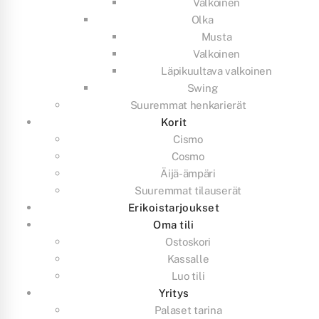
Valkoinen
Olka
Musta
Valkoinen
Läpikuultava valkoinen
Swing
Suuremmat henkarierät
Korit
Cismo
Cosmo
Äijä-ämpäri
Suuremmat tilauserät
Erikoistarjoukset
Oma tili
Ostoskori
Kassalle
Luo tili
Yritys
Palaset tarina