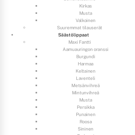
Kirkas
Musta
Valkoinen
Suuremmat tilauserät
Säästölippaat
Maxi Fantti
Aamuauringon oranssi
Burgundi
Harmaa
Keltainen
Laventeli
Metsänvihreä
Mintunvihreä
Musta
Persikka
Punainen
Roosa
Sininen