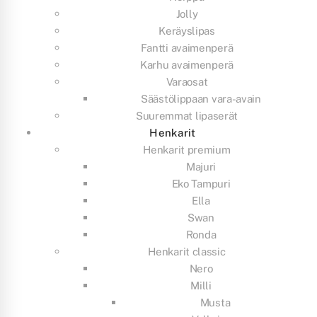
Jolly
Keräyslipas
Fantti avaimenperä
Karhu avaimenperä
Varaosat
Säästölippaan vara-avain
Suuremmat lipaserät
Henkarit
Henkarit premium
Majuri
Eko Tampuri
Ella
Swan
Ronda
Henkarit classic
Nero
Milli
Musta