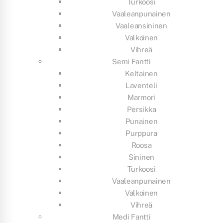
Turkoosi
Vaaleanpunainen
Vaaleansininen
Valkoinen
Vihreä
Semi Fantti
Keltainen
Laventeli
Marmori
Persikka
Punainen
Purppura
Roosa
Sininen
Turkoosi
Vaaleanpunainen
Valkoinen
Vihreä
Medi Fantti