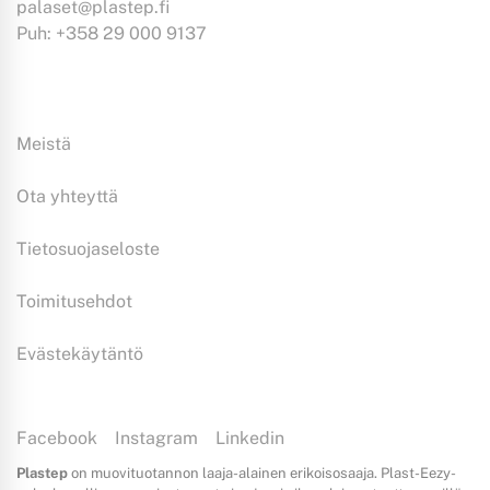
palaset@plastep.fi
Puh: +358 29 000 9137
Tiedoksi:
Meistä
Ota yhteyttä
Tietosuojaseloste
Toimitusehdot
Evästekäytäntö
Facebook
Instagram
Linkedin
Plastep
on muovituotannon laaja-alainen erikoisosaaja. Plast-Eezy-