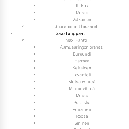
Kirkas
Musta
Valkoinen
Suuremmat tilauserät
Säästölippaat
Maxi Fantti
Aamuauringon oranssi
Burgundi
Harmaa
Keltainen
Laventeli
Metsänvihreä
Mintunvihreä
Musta
Persikka
Punainen
Roosa
Sininen