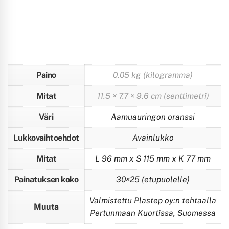
Paino
0.05 kg (kilogramma)
Mitat
11.5 × 7.7 × 9.6 cm (senttimetri)
Väri
Aamuauringon oranssi
Lukkovaihtoehdot
Avainlukko
Mitat
L 96 mm x S 115 mm x K 77 mm
Painatuksen koko
30×25 (etupuolelle)
Valmistettu Plastep oy:n tehtaalla
Muuta
Pertunmaan Kuortissa, Suomessa