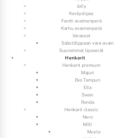
Jolly
Keräyslipas
Fantti avaimenperä
Karhu avaimenperä
Varaosat
Säästölippaan vara-avain
Suuremmat lipaserät
Henkarit
Henkarit premium
Majuri
Eko Tampuri
Ella
Swan
Ronda
Henkarit classic
Nero
Milli
Musta