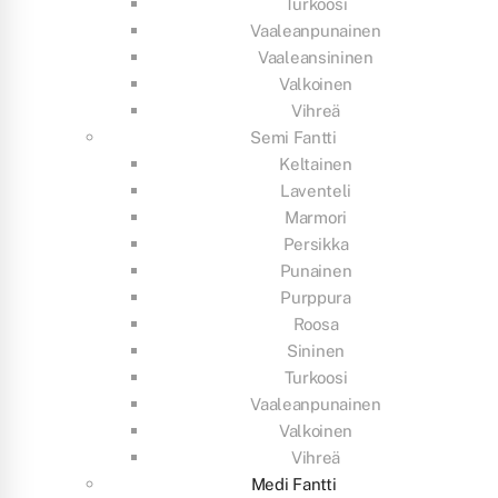
Turkoosi
Vaaleanpunainen
Vaaleansininen
Valkoinen
Vihreä
Semi Fantti
Keltainen
Laventeli
Marmori
Persikka
Punainen
Purppura
Roosa
Sininen
Turkoosi
Vaaleanpunainen
Valkoinen
Vihreä
Medi Fantti