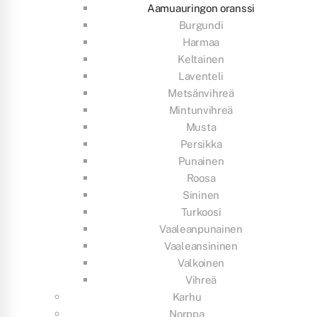
Aamuauringon oranssi
Burgundi
Harmaa
Keltainen
Laventeli
Metsänvihreä
Mintunvihreä
Musta
Persikka
Punainen
Roosa
Sininen
Turkoosi
Vaaleanpunainen
Vaaleansininen
Valkoinen
Vihreä
Karhu
Norppa