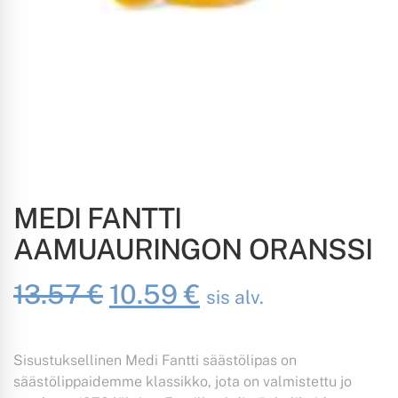
MEDI FANTTI
AAMUAURINGON ORANSSI
Alkuperäinen
Nykyinen
13.57
€
10.59
€
sis alv.
hinta
hinta
Sisustuksellinen Medi Fantti säästölipas on
oli:
on:
säästölippaidemme klassikko, jota on valmistettu jo