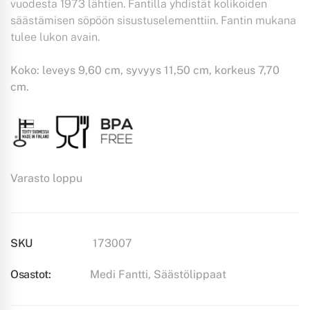
vuodesta 1973 lähtien. Fantilla yhdistät kolikoiden
13.57 €.
10.59 €.
säästämisen söpöön sisustuselementtiin. Fantin mukana
tulee lukon avain.
Koko: leveys 9,60 cm, syvyys 11,50 cm, korkeus 7,70
cm.
Varasto loppu
SKU
173007
Osastot:
Medi Fantti
,
Säästölippaat