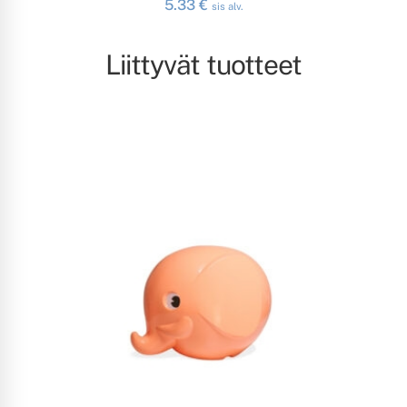
5.33
€
sis alv.
Liittyvät tuotteet