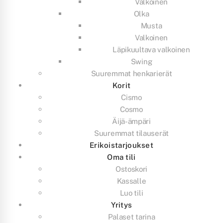
Valkoinen
Olka
Musta
Valkoinen
Läpikuultava valkoinen
Swing
Suuremmat henkarierät
Korit
Cismo
Cosmo
Äijä-ämpäri
Suuremmat tilauserät
Erikoistarjoukset
Oma tili
Ostoskori
Kassalle
Luo tili
Yritys
Palaset tarina