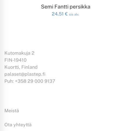
LISÄÄ OSTOSKORIIN
Semi Fantti persikka
24.51
€
sis alv.
Kutomakuja 2
FIN-19410
Kuortti, Finland
palaset@plastep.fi
Puh: +358 29 000 9137
Tiedoksi:
Meistä
Ota yhteyttä