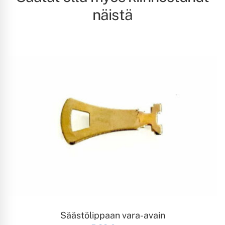
näistä
LISÄÄ OSTOSKORIIN
Säästölippaan vara-avain