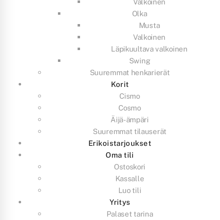
Valkoinen
Olka
Musta
Valkoinen
Läpikuultava valkoinen
Swing
Suuremmat henkarierät
Korit
Cismo
Cosmo
Äijä-ämpäri
Suuremmat tilauserät
Erikoistarjoukset
Oma tili
Ostoskori
Kassalle
Luo tili
Yritys
Palaset tarina