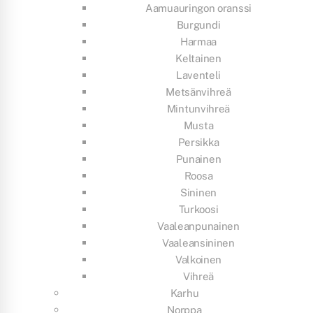
Aamuauringon oranssi
Burgundi
Harmaa
Keltainen
Laventeli
Metsänvihreä
Mintunvihreä
Musta
Persikka
Punainen
Roosa
Sininen
Turkoosi
Vaaleanpunainen
Vaaleansininen
Valkoinen
Vihreä
Karhu
Norppa