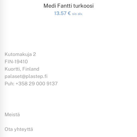
LISÄÄ OSTOSKORIIN
Medi Fantti turkoosi
13.57
€
sis alv.
Kutomakuja 2
FIN-19410
Kuortti, Finland
palaset@plastep.fi
Puh: +358 29 000 9137
Tiedoksi:
Meistä
Ota yhteyttä