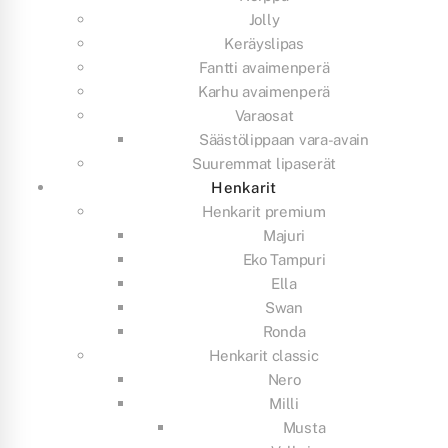
Jolly
Keräyslipas
Fantti avaimenperä
Karhu avaimenperä
Varaosat
Säästölippaan vara-avain
Suuremmat lipaserät
Henkarit
Henkarit premium
Majuri
Eko Tampuri
Ella
Swan
Ronda
Henkarit classic
Nero
Milli
Musta