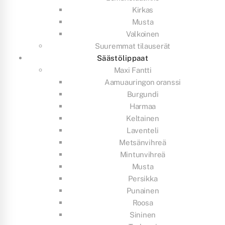
Kirkas
Musta
Valkoinen
Suuremmat tilauserät
Säästölippaat
Maxi Fantti
Aamuauringon oranssi
Burgundi
Harmaa
Keltainen
Laventeli
Metsänvihreä
Mintunvihreä
Musta
Persikka
Punainen
Roosa
Sininen