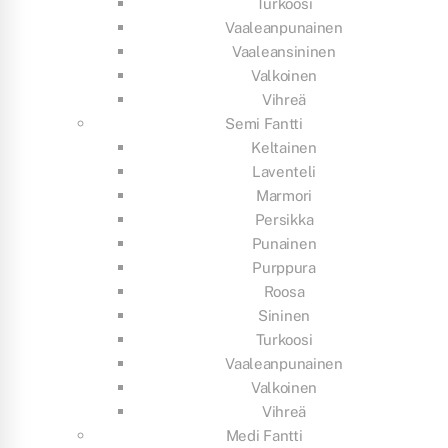
Turkoosi
Vaaleanpunainen
Vaaleansininen
Valkoinen
Vihreä
Semi Fantti
Keltainen
Laventeli
Marmori
Persikka
Punainen
Purppura
Roosa
Sininen
Turkoosi
Vaaleanpunainen
Valkoinen
Vihreä
Medi Fantti