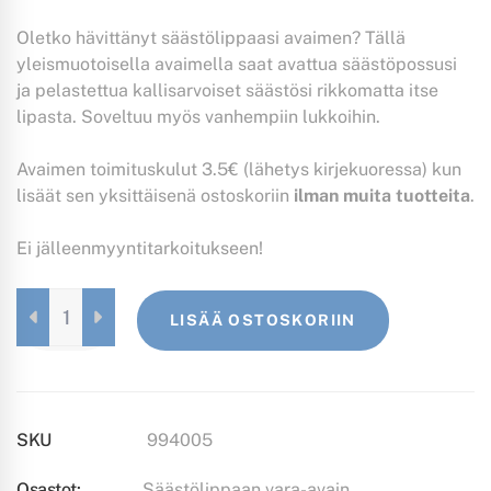
Oletko hävittänyt säästölippaasi avaimen? Tällä
yleismuotoisella avaimella saat avattua säästöpossusi
ja pelastettua kallisarvoiset säästösi rikkomatta itse
lipasta. Soveltuu myös vanhempiin lukkoihin.
Avaimen toimituskulut 3.5€ (lähetys kirjekuoressa) kun
lisäät sen yksittäisenä ostoskoriin
ilman muita tuotteita
.
Ei jälleenmyyntitarkoitukseen!
SÄÄSTÖLIPPAAN
LISÄÄ OSTOSKORIIN
VARA-
AVAIN
QUANTITY
SKU
994005
Osastot:
Säästölippaan vara-avain
,