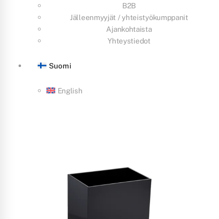
B2B
Jälleenmyyjät / yhteistyökumppanit
Ajankohtaista
Yhteystiedot
Suomi
English