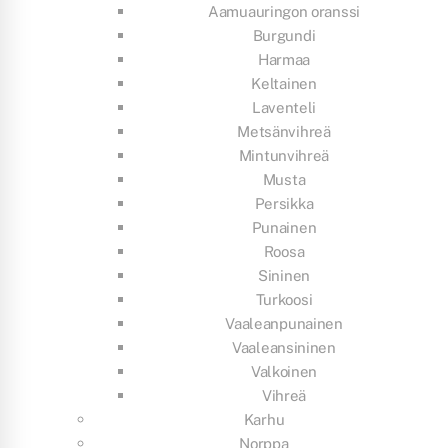
Aamuauringon oranssi
Burgundi
Harmaa
Keltainen
Laventeli
Metsänvihreä
Mintunvihreä
Musta
Persikka
Punainen
Roosa
Sininen
Turkoosi
Vaaleanpunainen
Vaaleansininen
Valkoinen
Vihreä
Karhu
Norppa