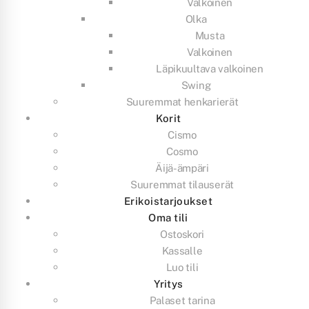
Valkoinen
Olka
Musta
Valkoinen
Läpikuultava valkoinen
Swing
Suuremmat henkarierät
Korit
Cismo
Cosmo
Äijä-ämpäri
Suuremmat tilauserät
Erikoistarjoukset
Oma tili
Ostoskori
Kassalle
Luo tili
Yritys
Palaset tarina