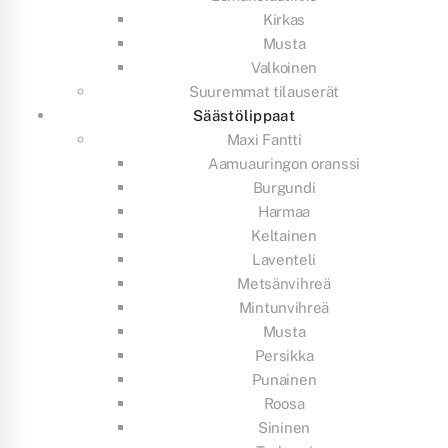
Kirkas
Musta
Valkoinen
Suuremmat tilauserät
Säästölippaat
Maxi Fantti
Aamuauringon oranssi
Burgundi
Harmaa
Keltainen
Laventeli
Metsänvihreä
Mintunvihreä
Musta
Persikka
Punainen
Roosa
Sininen