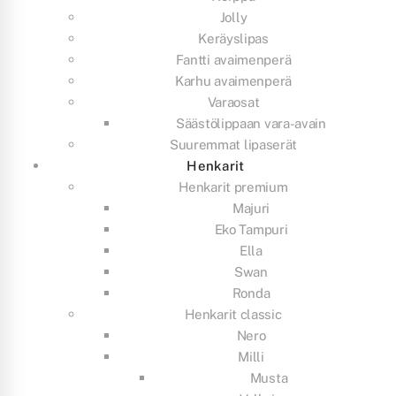
Jolly
Keräyslipas
Fantti avaimenperä
Karhu avaimenperä
Varaosat
Säästölippaan vara-avain
Suuremmat lipaserät
Henkarit
Henkarit premium
Majuri
Eko Tampuri
Ella
Swan
Ronda
Henkarit classic
Nero
Milli
Musta