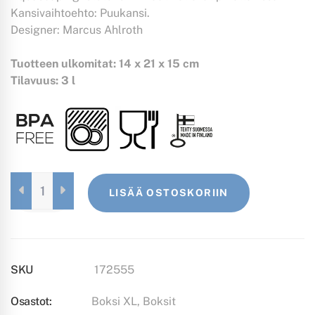
Kansivaihtoehto: Puukansi.
Designer: Marcus Ahlroth
Tuotteen ulkomitat: 14 x 21 x 15 cm
Tilavuus: 3 l
BOKSI
LISÄÄ OSTOSKORIIN
XL
MUSTA
QUANTITY
SKU
172555
Osastot:
Boksi XL
,
Boksit