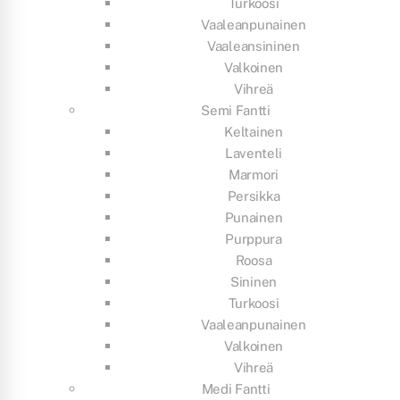
Turkoosi
Vaaleanpunainen
Vaaleansininen
Valkoinen
Vihreä
Semi Fantti
Keltainen
Laventeli
Marmori
Persikka
Punainen
Purppura
Roosa
Sininen
Turkoosi
Vaaleanpunainen
Valkoinen
Vihreä
Medi Fantti