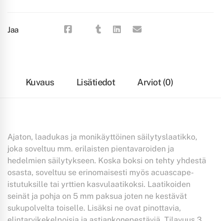
Jaa
Kuvaus
Lisätiedot
Arviot (0)
Ajaton, laadukas ja monikäyttöinen säilytyslaatikko,
joka soveltuu mm. erilaisten pientavaroiden ja
hedelmien säilytykseen. Koska boksi on tehty yhdestä
osasta, soveltuu se erinomaisesti myös acuascape-
istutuksille tai yrttien kasvulaatikoksi. Laatikoiden
seinät ja pohja on 5 mm paksua joten ne kestävät
sukupolvelta toiselle. Lisäksi ne ovat pinottavia,
elintarvikekelpoisia ja astiankonepestäviä. Tilavuus 3