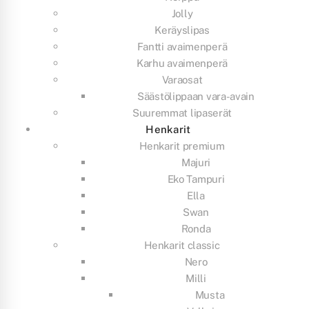
Jolly
Keräyslipas
Fantti avaimenperä
Karhu avaimenperä
Varaosat
Säästölippaan vara-avain
Suuremmat lipaserät
Henkarit
Henkarit premium
Majuri
Eko Tampuri
Ella
Swan
Ronda
Henkarit classic
Nero
Milli
Musta