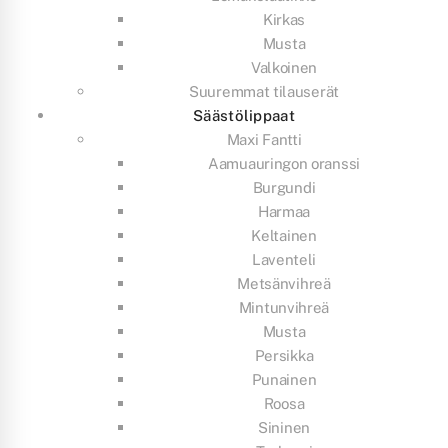
Kirkas
Musta
Valkoinen
Suuremmat tilauserät
Säästölippaat
Maxi Fantti
Aamuauringon oranssi
Burgundi
Harmaa
Keltainen
Laventeli
Metsänvihreä
Mintunvihreä
Musta
Persikka
Punainen
Roosa
Sininen