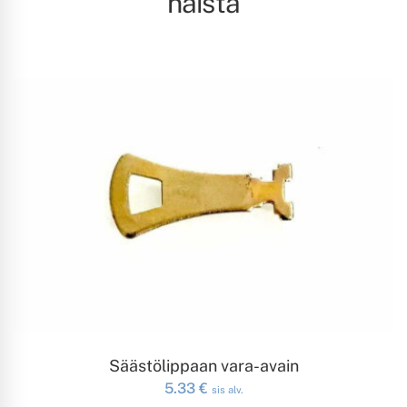
näistä
LISÄÄ OSTOSKORIIN
Säästölippaan vara-avain
5.33
€
sis alv.