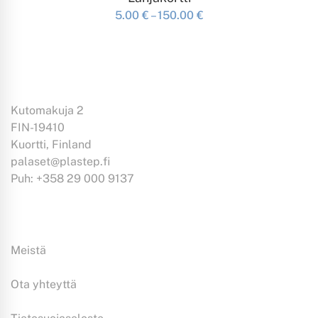
Hintaluokka:
5.00
€
–
150.00
€
Tällä
5.00 €
tuotteella
-
on
150.00 €
useampi
muunnelma.
Voit
Kutomakuja 2
tehdä
FIN-19410
valinnat
Kuortti, Finland
tuotteen
palaset@plastep.fi
sivulla.
Puh: +358 29 000 9137
Tiedoksi:
Meistä
Ota yhteyttä