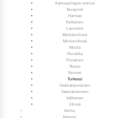
Aamuauringon oranssi
Burgundi
Harmaa
Keltainen
Laventeli
Metsänvihreä
Mintunvihreä
Musta
Persikka
Punainen
Roosa
Sininen
Turkoosi
Vaaleanpunainen
Vaaleansininen
Valkoinen
Vihreä
Karhu
Norppa