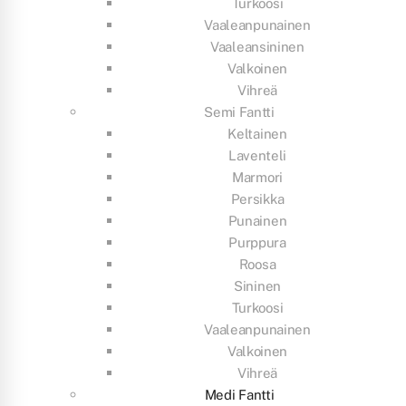
Turkoosi
Vaaleanpunainen
Vaaleansininen
Valkoinen
Vihreä
Semi Fantti
Keltainen
Laventeli
Marmori
Persikka
Punainen
Purppura
Roosa
Sininen
Turkoosi
Vaaleanpunainen
Valkoinen
Vihreä
Medi Fantti