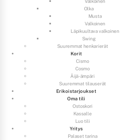
Valkoinen
Olka
Musta
Valkoinen
Läpikuultava valkoinen
Swing
Suuremmat henkarierät
Korit
Cismo
Cosmo
Äijä-ämpäri
Suuremmat tilauserät
Erikoistarjoukset
Oma tili
Ostoskori
Kassalle
Luo tili
Yritys
Palaset tarina