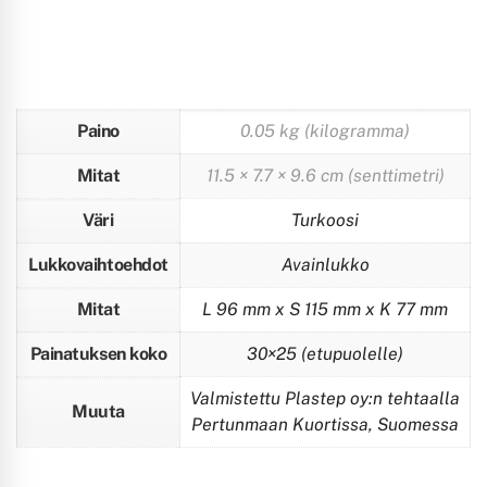
Paino
0.05 kg (kilogramma)
Mitat
11.5 × 7.7 × 9.6 cm (senttimetri)
Väri
Turkoosi
Lukkovaihtoehdot
Avainlukko
Mitat
L 96 mm x S 115 mm x K 77 mm
Painatuksen koko
30×25 (etupuolelle)
Valmistettu Plastep oy:n tehtaalla
Muuta
Pertunmaan Kuortissa, Suomessa