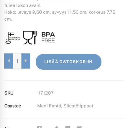
tulee lukon avain.
Koko: leveys 9,60 cm, syvyys 11,50 cm, korkeus 7,70
cm.
MEDI
LISÄÄ OSTOSKORIIN
FANTTI
TURKOOSI
QUANTITY
SKU
171207
Osastot:
Medi Fantti
,
Säästölippaat