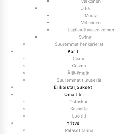
Valkoinen
Olka
Musta
Valkoinen
Läpikuultava valkoinen
Swing
Suuremmat henkarierät
Korit
Cismo
Cosmo
Äijä-ämpäri
Suuremmat tilauserät
Erikoistarjoukset
Oma tili
Ostoskori
Kassalle
Luo tili
Yritys
Palaset tarina