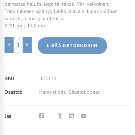
painattaa haluttu logo tai teksti. Väri valkoinen.
Toimitukseen sisältyy lukko ja avain. Lipas voidaan
kierrättää energiajätteessä.
K 19 cm L 13,2 cm
KERÄYSLIPAS
LISÄÄ OSTOSKORIIN
QUANTITY
SKU
170172
Osastot:
Keräyslipas
,
Säästölippaat
Jaa