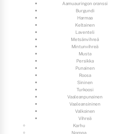
Aamuauringon oranssi
Burgundi
Harmaa
Keltainen
Laventeli
Metsänvihreä
Mintunvihreä
Musta
Persikka
Punainen
Roosa
Sininen
Turkoosi
Vaaleanpunainen
Vaaleansininen
Valkoinen
Vihreä
Karhu
Norppa