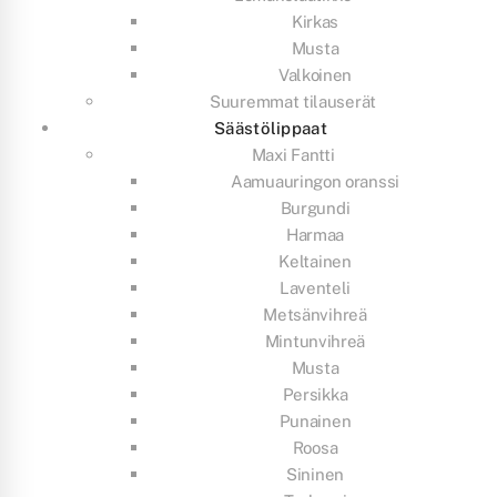
Kirkas
Musta
Valkoinen
Suuremmat tilauserät
Säästölippaat
Maxi Fantti
Aamuauringon oranssi
Burgundi
Harmaa
Keltainen
Laventeli
Metsänvihreä
Mintunvihreä
Musta
Persikka
Punainen
Roosa
Sininen