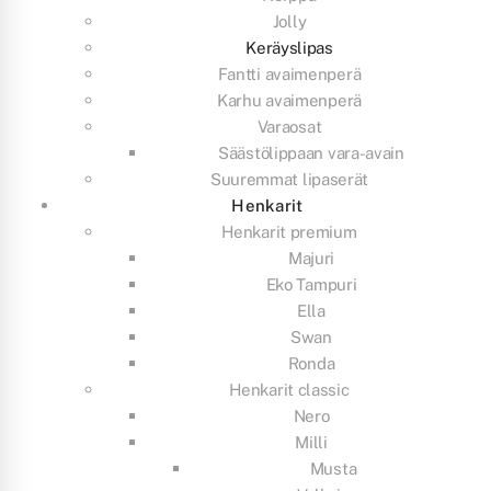
Jolly
Keräyslipas
Fantti avaimenperä
Karhu avaimenperä
Varaosat
Säästölippaan vara-avain
Suuremmat lipaserät
Henkarit
Henkarit premium
Majuri
Eko Tampuri
Ella
Swan
Ronda
Henkarit classic
Nero
Milli
Musta