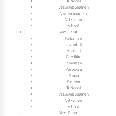
Turkoosi
Vaaleanpunainen
Vaaleansininen
Valkoinen
Vihreä
Semi Fantti
Keltainen
Laventeli
Marmori
Persikka
Punainen
Purppura
Roosa
Sininen
Turkoosi
Vaaleanpunainen
Valkoinen
Vihreä
Medi Fantti