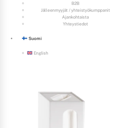
B2B
Jälleenmyyjät / yhteistyökumppanit
Ajankohtaista
Yhteystiedot
Suomi
English