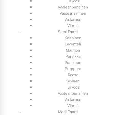
Turkoosi
Vaaleanpunainen
Vaaleansininen
Valkoinen
Vihreä
Semi Fantti
Keltainen
Laventeli
Marmori
Persikka
Punainen
Purppura
Roosa
Sininen
Turkoosi
Vaaleanpunainen
Valkoinen
Vihreä
Medi Fantti