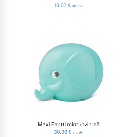
13.57
€
sis alv.
LISÄÄ OSTOSKORIIN
Maxi Fantti mintunvihreä
38.38
€
sis alv.