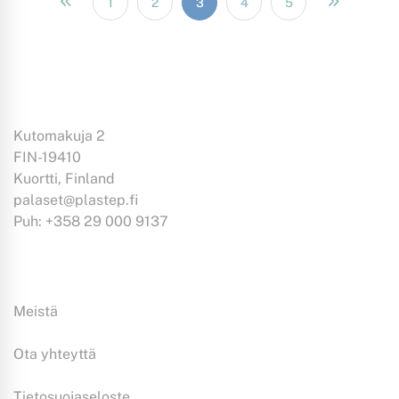
1
2
3
4
5
Kutomakuja 2
FIN-19410
Kuortti, Finland
palaset@plastep.fi
Puh: +358 29 000 9137
Tiedoksi:
Meistä
Ota yhteyttä
Tietosuojaseloste