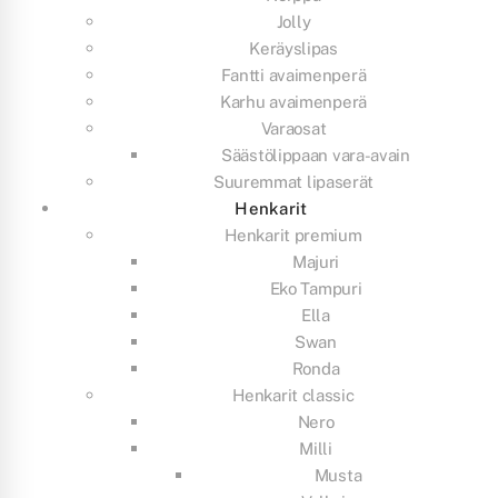
Jolly
Keräyslipas
Fantti avaimenperä
Karhu avaimenperä
Varaosat
Säästölippaan vara-avain
Suuremmat lipaserät
Henkarit
Henkarit premium
Majuri
Eko Tampuri
Ella
Swan
Ronda
Henkarit classic
Nero
Milli
Musta