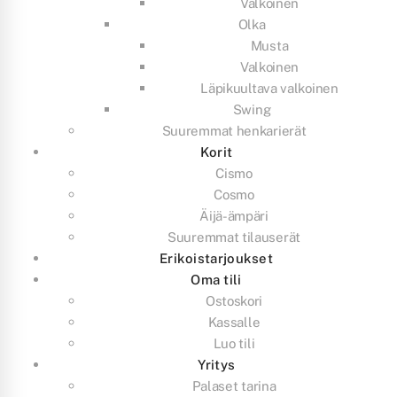
Valkoinen
Olka
Musta
Valkoinen
Läpikuultava valkoinen
Swing
Suuremmat henkarierät
Korit
Cismo
Cosmo
Äijä-ämpäri
Suuremmat tilauserät
Erikoistarjoukset
Oma tili
Ostoskori
Kassalle
Luo tili
Yritys
Palaset tarina