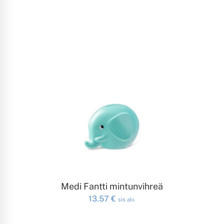
LISÄÄ OSTOSKORIIN
Medi Fantti mintunvihreä
13.57
€
sis alv.