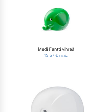
LISÄÄ OSTOSKORIIN
Medi Fantti vihreä
13.57
€
sis alv.