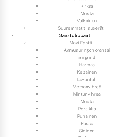
Kirkas
Musta
Valkoinen
Suuremmat tilauserät
Säästölippaat
Maxi Fantti
Aamuauringon oranssi
Burgundi
Harmaa
Keltainen
Laventeli
Metsänvihreä
Mintunvihreä
Musta
Persikka
Punainen
Roosa
Sininen