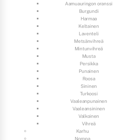
Aamuauringon oranssi
Burgundi
Harmaa
Keltainen
Laventeli
Metsänvihreä
Mintunvihreä
Musta
Persikka
Punainen
Roosa
Sininen
Turkoosi
Vaaleanpunainen
Vaaleansininen
Valkoinen
Vihreä
Karhu
Norppa