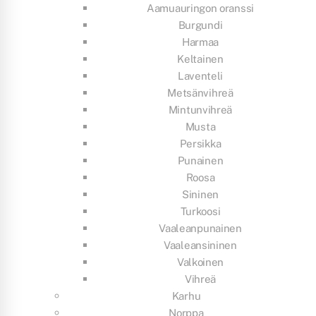
Aamuauringon oranssi
Burgundi
Harmaa
Keltainen
Laventeli
Metsänvihreä
Mintunvihreä
Musta
Persikka
Punainen
Roosa
Sininen
Turkoosi
Vaaleanpunainen
Vaaleansininen
Valkoinen
Vihreä
Karhu
Norppa