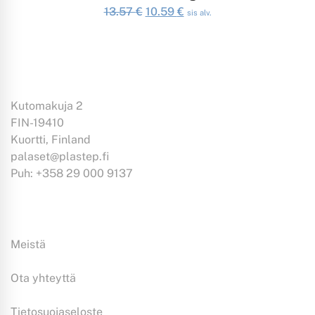
Alkuperäinen
Nykyinen
13.57
€
10.59
€
sis alv.
hinta
hinta
oli:
on:
13.57 €.
10.59 €.
Kutomakuja 2
FIN-19410
Kuortti, Finland
palaset@plastep.fi
Puh: +358 29 000 9137
Tiedoksi:
Meistä
Ota yhteyttä
Tietosuojaseloste