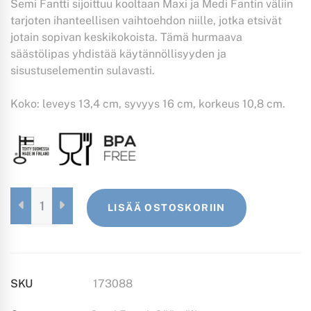
Semi Fantti sijoittuu kooltaan Maxi ja Medi Fantin väliin
tarjoten ihanteellisen vaihtoehdon niille, jotka etsivät
jotain sopivan keskikokoista. Tämä hurmaava
säästölipas yhdistää käytännöllisyyden ja
sisustuselementin sulavasti.
Koko: leveys 13,4 cm, syvyys 16 cm, korkeus 10,8 cm.
SEMI
LISÄÄ OSTOSKORIIN
FANTTI
VAALEANSININEN
QUANTITY
SKU
173088