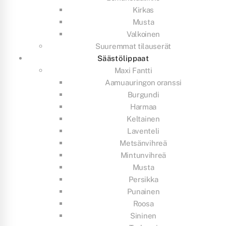
Kirkas
Musta
Valkoinen
Suuremmat tilauserät
Säästölippaat
Maxi Fantti
Aamuauringon oranssi
Burgundi
Harmaa
Keltainen
Laventeli
Metsänvihreä
Mintunvihreä
Musta
Persikka
Punainen
Roosa
Sininen