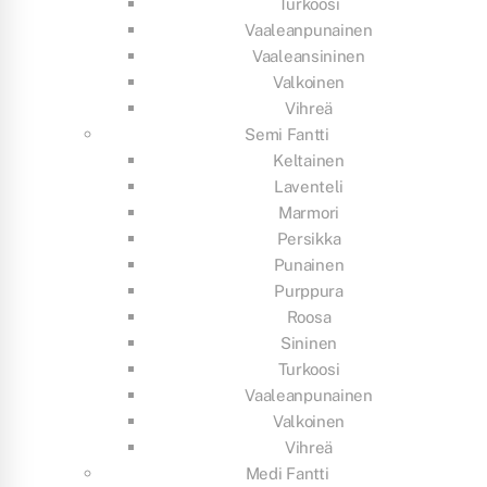
Turkoosi
Vaaleanpunainen
Vaaleansininen
Valkoinen
Vihreä
Semi Fantti
Keltainen
Laventeli
Marmori
Persikka
Punainen
Purppura
Roosa
Sininen
Turkoosi
Vaaleanpunainen
Valkoinen
Vihreä
Medi Fantti