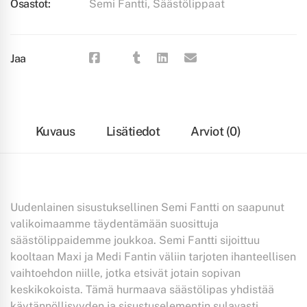
Osastot:
Semi Fantti
,
Säästölippaat
Jaa
Kuvaus
Lisätiedot
Arviot (0)
Uudenlainen sisustuksellinen Semi Fantti on saapunut
valikoimaamme täydentämään suosittuja
säästölippaidemme joukkoa. Semi Fantti sijoittuu
kooltaan Maxi ja Medi Fantin väliin tarjoten ihanteellisen
vaihtoehdon niille, jotka etsivät jotain sopivan
keskikokoista. Tämä hurmaava säästölipas yhdistää
käytännöllisyyden ja sisustuselementin sulavasti.