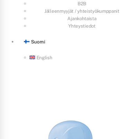
B2B
Jälleenmyyjät / yhteistyökumppanit
Ajankohtaista
Yhteystiedot
Suomi
English