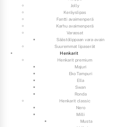
Jolly
Keräyslipas
Fantti avaimenperä
Karhu avaimenperä
Varaosat
Säästölippaan vara-avain
Suuremmat lipaserät
Henkarit
Henkarit premium
Majuri
Eko Tampuri
Ella
Swan
Ronda
Henkarit classic
Nero
Milli
Musta