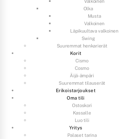
Valkoinen
Olka
Musta
Valkoinen
Läpikuultava valkoinen
Swing
Suuremmat henkarierät
Korit
Cismo
Cosmo
Äijä-ämpäri
Suuremmat tilauserät
Erikoistarjoukset
Oma tili
Ostoskori
Kassalle
Luo tili
Yritys
Palaset tarina