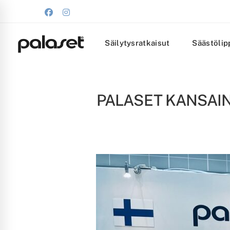
Säilytysratkaisut
Säästölip
PALASET KANSAIN