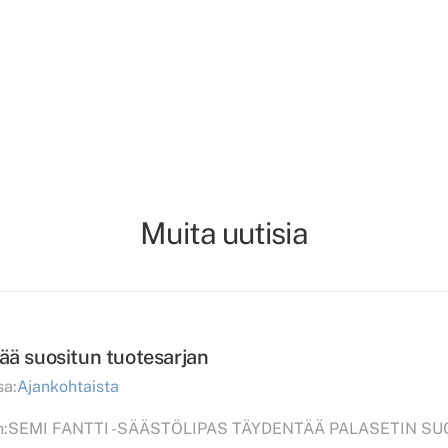
Muita uutisia
tää suositun tuotesarjan
sa:
Ajankohtaista
eltiin:SEMI FANTTI -SÄÄSTÖLIPAS TÄYDENTÄÄ PALASETIN 