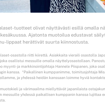
aset-tuotteet olivat näyttävästi esillä omalla n
a kesäkuussa. Ajatonta muotoilua edustavat säily
rhu-lippaat herättivät suurta kiinnostusta.
et-osastolla riitti kiirettä. Asiakkaita vieraili osastolla Japa
oka osallistui messuille omalla näyttelyosastollaan. Panostus
rtoo myynti- ja markkinointijohtaja Hannele Piispanen, joka o
ttingin kanssa. “Paikallinen kumppanimme, toimitusjohtaja Mi
ollamme, ja yhdessä heidän kanssaan loimme hyviä kontakteja 
uotokieli ja värimaailma miellyttävät japanilaista ostajakun
en messuille yhdessä paikallisen kumppanin kanssa lujittaa e
sta.