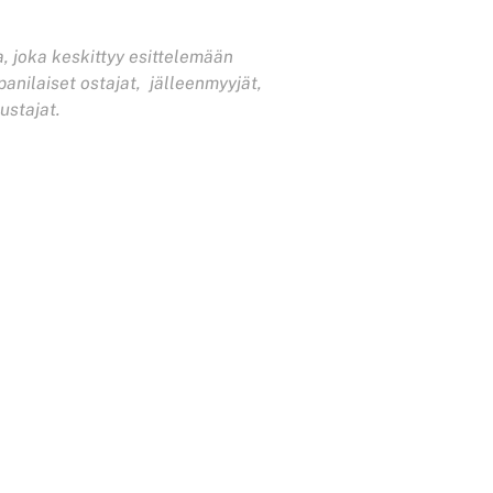
a, joka keskittyy esittelemään
panilaiset ostajat, jälleenmyyjät,
dustajat.