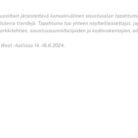
 vuosittain järjestettävä kansainvälinen sisustusalan tapahtum
 tulevia trendejä. Tapahtuma tuo yhteen näytteilleasettajat, ja
rkkitehtien, sisustussuunnittelijoiden ja kodinrakentajien, e
 West –hallissa 14.-16.6.2024.