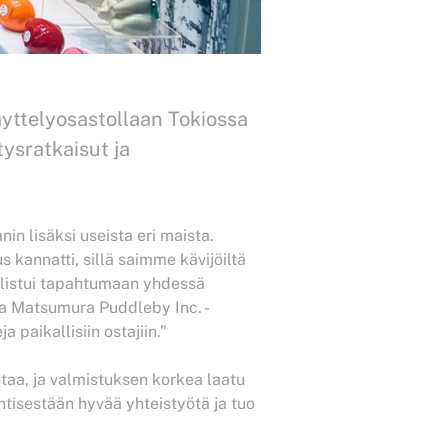
äyttelyosastollaan Tokiossa
tysratkaisut ja
nin lisäksi useista eri maista.
 kannatti, sillä saimme kävijöiltä
sallistui tapahtumaan yhdessä
sa Matsumura Puddleby Inc. -
paikallisiin ostajiin.”
taa, ja valmistuksen korkea laatu
ntisestään hyvää yhteistyötä ja tuo