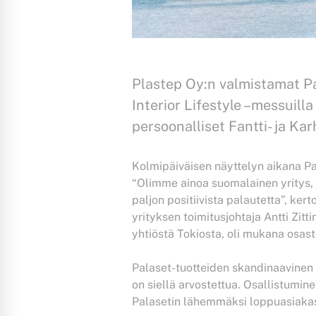
Plastep Oy:n valmistamat Pal
Interior Lifestyle –messuill
persoonalliset Fantti- ja Ka
Kolmipäiväisen näyttelyn aikana Palas
“Olimme ainoa suomalainen yritys, j
paljon positiivista palautetta”, ke
yrityksen toimitusjohtaja Antti Zi
yhtiöstä Tokiosta, oli mukana osast
Palaset-tuotteiden skandinaavinen m
on siellä arvostettua. Osallistumin
Palasetin lähemmäksi loppuasiaka