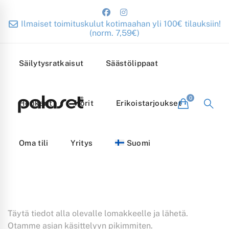
Ilmaiset toimituskulut kotimaahan yli 100€ tilauksiin!
(norm. 7,59€)
Säilytysratkaisut
Säästölippaat
Henkarit
Korit
Erikoistarjoukset
Oma tili
Yritys
Suomi
Täytä tiedot alla olevalle lomakkeelle ja lähetä.
Otamme asian käsittelyyn pikimmiten.