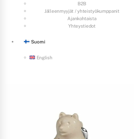
B2B
Jälleenmyyjät / yhteistyökumppanit
Ajankohtaista
Yhteystiedot
Suomi
English