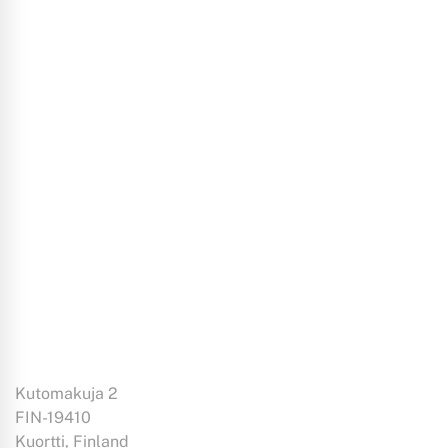
LISÄÄ OSTOSKORIIN
Karhu
avaimenperä
Kutomakuja 2
FIN-19410
Kuortti, Finland