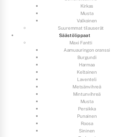
Kirkas
Musta
Valkoinen
Suuremmat tilauserät
Säästölippaat
Maxi Fantti
Aamuauringon oranssi
Burgundi
Harmaa
Keltainen
Laventeli
Metsänvihreä
Mintunvihreä
Musta
Persikka
Punainen
Roosa
Sininen