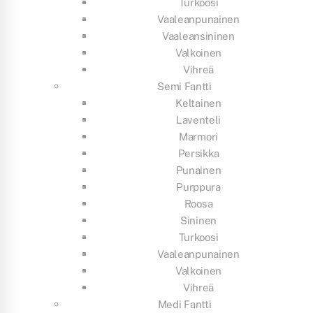
Turkoosi
Vaaleanpunainen
Vaaleansininen
Valkoinen
Vihreä
Semi Fantti
Keltainen
Laventeli
Marmori
Persikka
Punainen
Purppura
Roosa
Sininen
Turkoosi
Vaaleanpunainen
Valkoinen
Vihreä
Medi Fantti