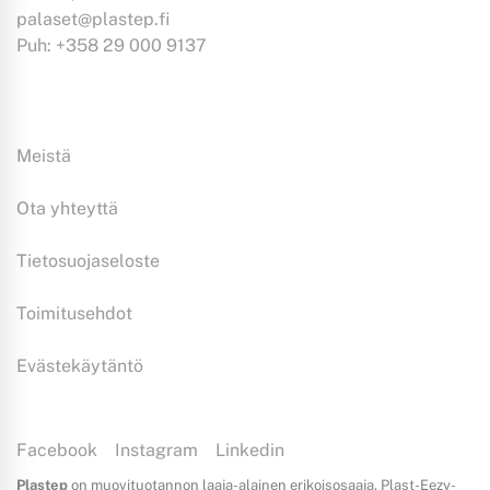
palaset@plastep.fi
Puh: +358 29 000 9137
Tiedoksi:
Meistä
Ota yhteyttä
Tietosuojaseloste
Toimitusehdot
Evästekäytäntö
Facebook
Instagram
Linkedin
Plastep
on muovituotannon laaja-alainen erikoisosaaja. Plast-Eezy-