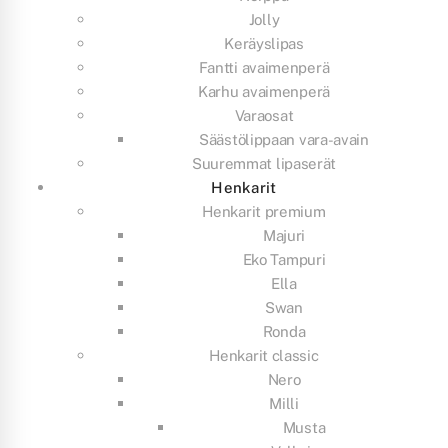
Jolly
Keräyslipas
Fantti avaimenperä
Karhu avaimenperä
Varaosat
Säästölippaan vara-avain
Suuremmat lipaserät
Henkarit
Henkarit premium
Majuri
Eko Tampuri
Ella
Swan
Ronda
Henkarit classic
Nero
Milli
Musta