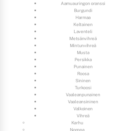
Aamuauringon oranssi
Burgundi
Harmaa
Keltainen
Laventeli
Metsänvihreä
Mintunvihreä
Musta
Persikka
Punainen
Roosa
Sininen
Turkoosi
Vaaleanpunainen
Vaaleansininen
Valkoinen
Vihreä
Karhu
Norppa