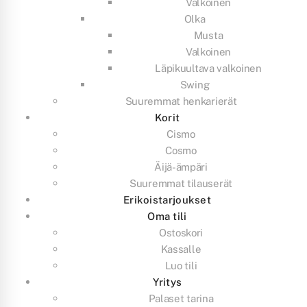
Valkoinen
Olka
Musta
Valkoinen
Läpikuultava valkoinen
Swing
Suuremmat henkarierät
Korit
Cismo
Cosmo
Äijä-ämpäri
Suuremmat tilauserät
Erikoistarjoukset
Oma tili
Ostoskori
Kassalle
Luo tili
Yritys
Palaset tarina