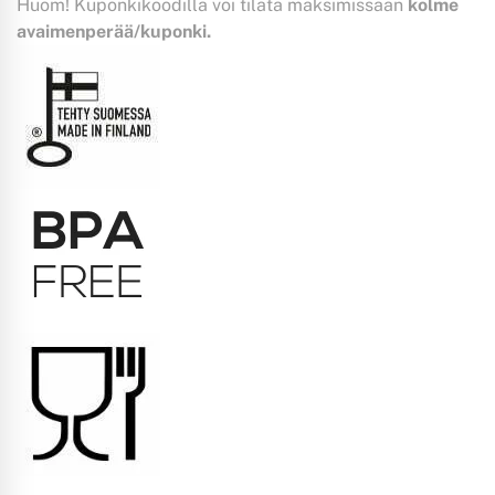
Huom! Kuponkikoodilla voi tilata maksimissaan
kolme
avaimenperää/kuponki.