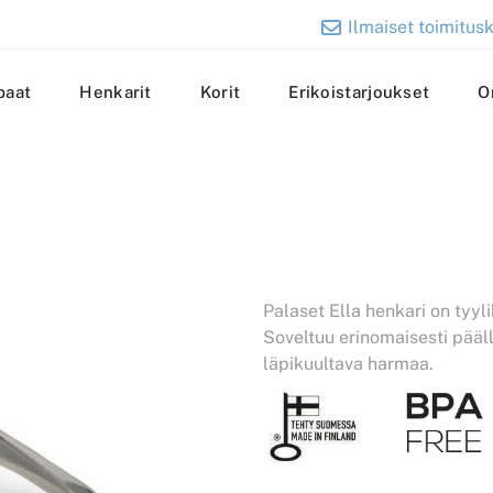
Ilmaiset toimitusk
paat
Henkarit
Korit
Erikoistarjoukset
O
Palaset Ella henkari on tyyl
Soveltuu erinomaisesti pääll
läpikuultava harmaa.