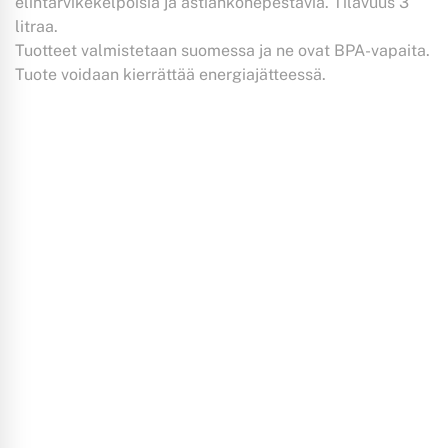
elintarvikekelpoisia ja astiankonepestäviä. Tilavuus 3
litraa.
Tuotteet valmistetaan suomessa ja ne ovat BPA-vapaita.
Tuote voidaan kierrättää energiajätteessä.
LISÄÄ OSTOSKORIIN
LISÄÄ OSTOSKORIIN
LISÄÄ OSTOSKORIIN
Boksi XL
Boksi XL
Boksi XL
musta
valkoinen
transparentti
harmaa