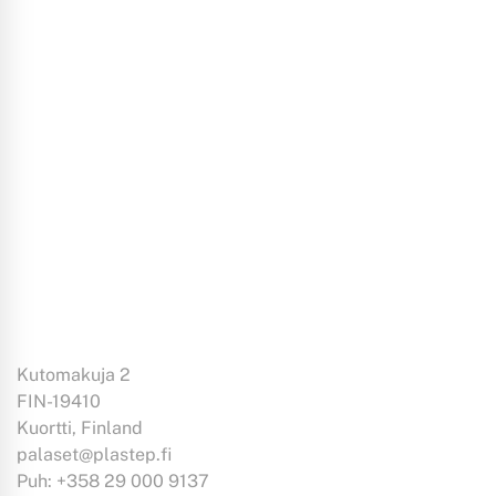
LISÄÄ OSTOSKORIIN
Boksi XL
kirkas
Kutomakuja 2
FIN-19410
Kuortti, Finland
palaset@plastep.fi
Puh: +358 29 000 9137