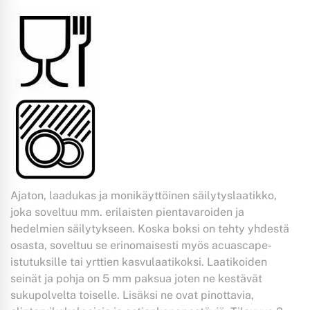
Ajaton, laadukas ja monikäyttöinen säilytyslaatikko,
joka soveltuu mm. erilaisten pientavaroiden ja
hedelmien säilytykseen. Koska boksi on tehty yhdestä
osasta, soveltuu se erinomaisesti myös acuascape-
istutuksille tai yrttien kasvulaatikoksi. Laatikoiden
seinät ja pohja on 5 mm paksua joten ne kestävät
sukupolvelta toiselle. Lisäksi ne ovat pinottavia,