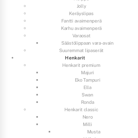
Jolly
Keräyslipas
Fantti avaimenperä
Karhu avaimenperä
Varaosat
Säästölippaan vara-avain
Suuremmat lipaserät
Henkarit
Henkarit premium
Majuri
Eko Tampuri
Ella
Swan
Ronda
Henkarit classic
Nero
Milli
Musta