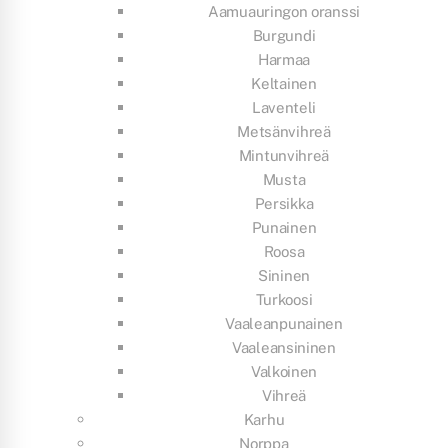
Aamuauringon oranssi
Burgundi
Harmaa
Keltainen
Laventeli
Metsänvihreä
Mintunvihreä
Musta
Persikka
Punainen
Roosa
Sininen
Turkoosi
Vaaleanpunainen
Vaaleansininen
Valkoinen
Vihreä
Karhu
Norppa