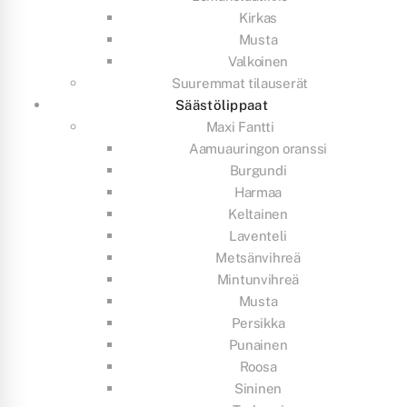
Kirkas
Musta
Valkoinen
Suuremmat tilauserät
Säästölippaat
Maxi Fantti
Aamuauringon oranssi
Burgundi
Harmaa
Keltainen
Laventeli
Metsänvihreä
Mintunvihreä
Musta
Persikka
Punainen
Roosa
Sininen