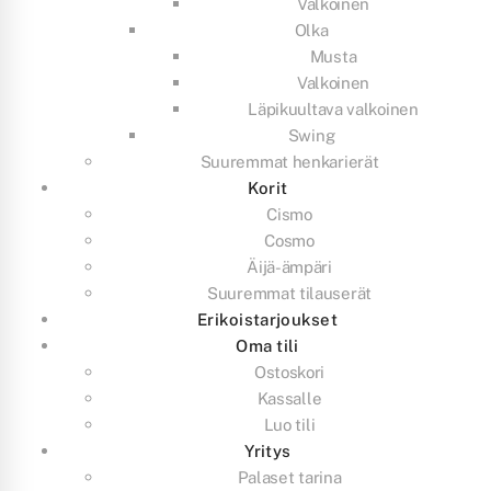
Valkoinen
Olka
Musta
Valkoinen
Läpikuultava valkoinen
Swing
Suuremmat henkarierät
Korit
Cismo
Cosmo
Äijä-ämpäri
Suuremmat tilauserät
Erikoistarjoukset
Oma tili
Ostoskori
Kassalle
Luo tili
Yritys
Palaset tarina