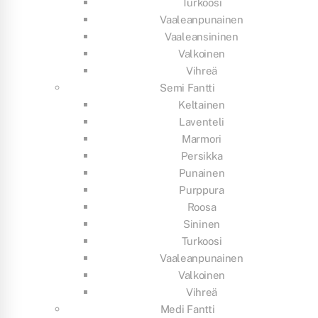
Turkoosi
Vaaleanpunainen
Vaaleansininen
Valkoinen
Vihreä
Semi Fantti
Keltainen
Laventeli
Marmori
Persikka
Punainen
Purppura
Roosa
Sininen
Turkoosi
Vaaleanpunainen
Valkoinen
Vihreä
Medi Fantti