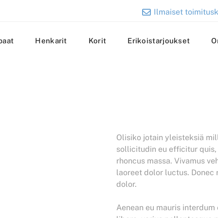
Ilmaiset toimitusk
paat
Henkarit
Korit
Erikoistarjoukset
O
Olisiko jotain yleisteksiä m
sollicitudin eu efficitur qu
rhoncus massa. Vivamus vehi
laoreet dolor luctus. Donec 
dolor.
Aenean eu mauris interdum od