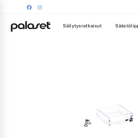
Säilytysratkaisut
Säästölip