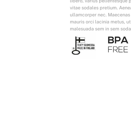
libero, varius pellentesque 
vitae sodales pretium. Aenea
ullamcorper nec. Maecenas so
mauris orci lacinia metus, u
malesuada sem in sem soda