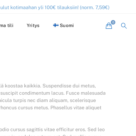
ulut kotimaahan yli 100€ tilauksiin! (norm. 7,59€)
ma tili
Yritys
Suomi
illä koostaa kaikkia. Suspendisse dui metus,
is, suscipit condimentum lacus. Fusce malesuada
cula turpis nec diam aliquam, scelerisque
rhoncus cursus metus. Phasellus vitae aliquet
io cursus sagittis vitae efficitur eros. Sed leo