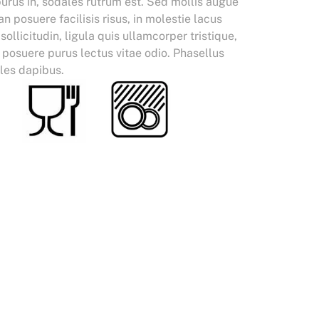
purus in, sodales rutrum est. Sed mollis augue
n posuere facilisis risus, in molestie lacus
llicitudin, ligula quis ullamcorper tristique,
t posuere purus lectus vitae odio. Phasellus
les dapibus.