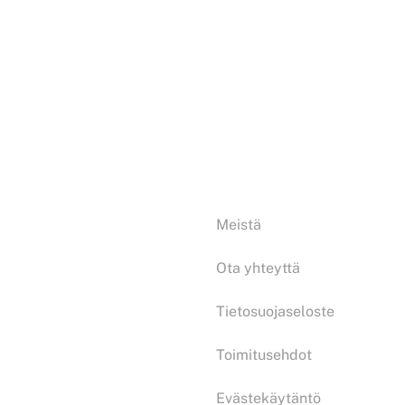
LISÄÄ OSTOSKORIIN
LISÄÄ OSTOSKO
Sortteri L kirkas
Sortteri L musta
Tiedoksi:
Meistä
Ota yhteyttä
Tietosuojaseloste
Toimitusehdot
Evästekäytäntö