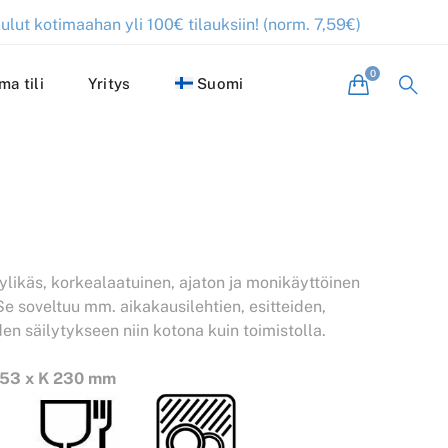
ulut kotimaahan yli 100€ tilauksiin! (norm. 7,59€)
ma tili
Yritys
Suomi
yylikäs, korkealaatuinen, ajaton ja monikäyttöinen
e soveltuu mm. aikakausilehtien, esitteiden,
den säilytykseen niin kotona kuin toimistolla.
 253 x K 230 mm