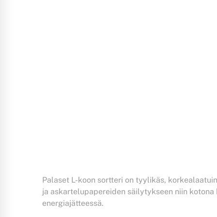
Palaset L-koon sortteri on tyylikäs, korkealaatui
ja askartelupapereiden säilytykseen niin kotona 
energiajätteessä.