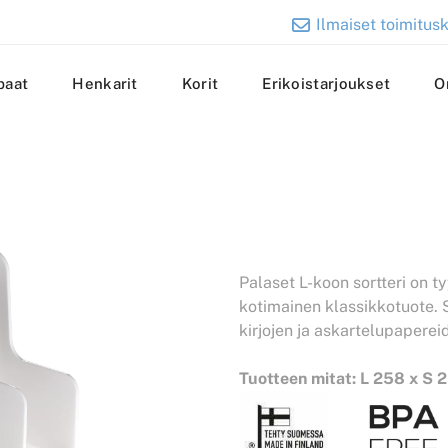
Ilmaiset toimitusk
paat
Henkarit
Korit
Erikoistarjoukset
O
Palaset L-koon sortteri on t
kotimainen klassikkotuote. S
kirjojen ja askartelupaperei
Tuotteen mitat: L 258 x S