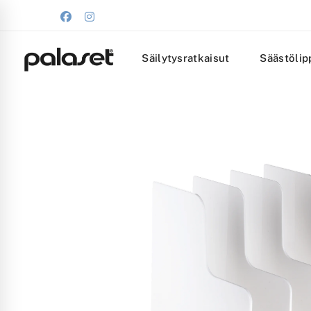
Säilytysratkaisut
Säästölip