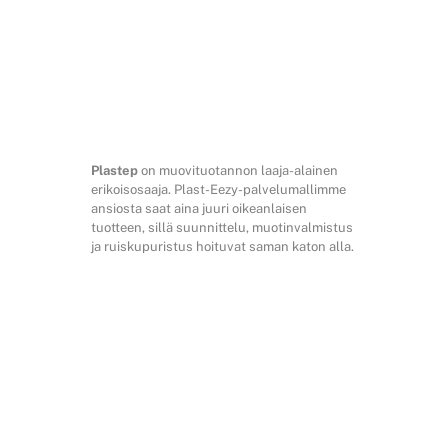
RIIN
Plastep
on muovituotannon laaja-alainen
erikoisosaaja. Plast-Eezy-palvelumallimme
ansiosta saat aina juuri oikeanlaisen
tuotteen, sillä suunnittelu, muotinvalmistus
ja ruiskupuristus hoituvat saman katon alla.