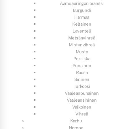
Aamuauringon oranssi
Burgundi
Harmaa
Keltainen
Laventeli
Metsänvihreä
Mintunvihreä
Musta
Persikka
Punainen
Roosa
Sininen
Turkoosi
Vaaleanpunainen
Vaaleansininen
Valkoinen
Vihreä
Karhu
Norppa