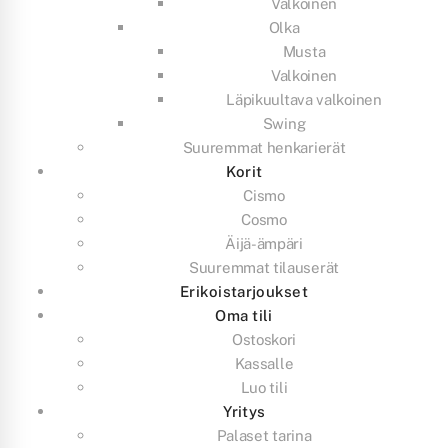
Valkoinen
Olka
Musta
Valkoinen
Läpikuultava valkoinen
Swing
Suuremmat henkarierät
Korit
Cismo
Cosmo
Äijä-ämpäri
Suuremmat tilauserät
Erikoistarjoukset
Oma tili
Ostoskori
Kassalle
Luo tili
Yritys
Palaset tarina