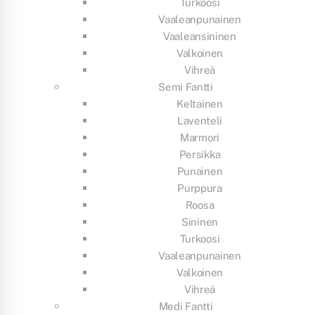
Turkoosi
Vaaleanpunainen
Vaaleansininen
Valkoinen
Vihreä
Semi Fantti
Keltainen
Laventeli
Marmori
Persikka
Punainen
Purppura
Roosa
Sininen
Turkoosi
Vaaleanpunainen
Valkoinen
Vihreä
Medi Fantti