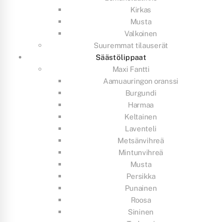
Kirkas
Musta
Valkoinen
Suuremmat tilauserät
Säästölippaat
Maxi Fantti
Aamuauringon oranssi
Burgundi
Harmaa
Keltainen
Laventeli
Metsänvihreä
Mintunvihreä
Musta
Persikka
Punainen
Roosa
Sininen