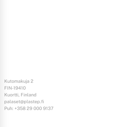
LISÄÄ OSTOSKORIIN
Sortteri S
kirkas
Kutomakuja 2
FIN-19410
Kuortti, Finland
palaset@plastep.fi
Puh: +358 29 000 9137
Tiedoksi: