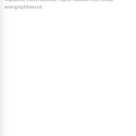
energiajätteessä.
LISÄÄ OSTOSKORIIN
LISÄÄ OSTOSKORIIN
LISÄÄ OSTOSKORIIN
Sortteri S
Sortteri S
Sortteri S
musta
valkoinen
transparentti
harmaa