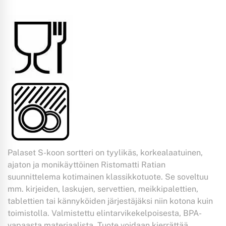
Palaset S-koon sortteri on tyylikäs, korkealaatuinen,
ajaton ja monikäyttöinen Ristomatti Ratian
suunnittelema kotimainen klassikkotuote. Se soveltuu
mm. kirjeiden, laskujen, servettien, meikkipalettien,
tablettien tai kännyköiden järjestäjäksi niin kotona kuin
toimistolla. Valmistettu elintarvikekelpoisesta, BPA-
vapaasta materiaalista. Tuote voidaan kierrättää