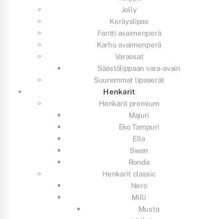
Jolly
Keräyslipas
Fantti avaimenperä
Karhu avaimenperä
Varaosat
Säästölippaan vara-avain
Suuremmat lipaserät
Henkarit
Henkarit premium
Majuri
Eko Tampuri
Ella
Swan
Ronda
Henkarit classic
Nero
Milli
Musta