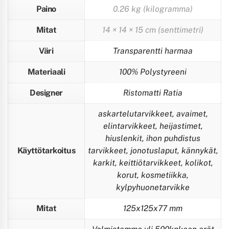
Paino
0.26 kg (kilogramma)
Mitat
14 × 14 × 15 cm (senttimetri)
Väri
Transparentti harmaa
Materiaali
100% Polystyreeni
Designer
Ristomatti Ratia
askartelutarvikkeet, avaimet,
elintarvikkeet, heijastimet,
hiuslenkit, ihon puhdistus
Käyttötarkoitus
tarvikkeet, jonotuslaput, kännykät,
karkit, keittiötarvikkeet, kolikot,
korut, kosmetiikka,
kylpyhuonetarvikke
Mitat
125x125x77 mm