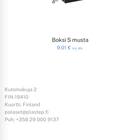
LISÄÄ OSTOSKORIIN
Boksi S musta
9.01
€
sis alv.
Kutomakuja 2
FIN-19410
Kuortti, Finland
palaset@plastep.fi
Puh: +358 29 000 9137
Tiedoksi: