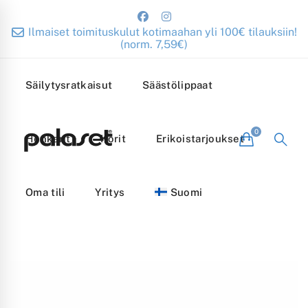
Ilmaiset toimituskulut kotimaahan yli 100€ tilauksiin!
(norm. 7,59€)
Säilytysratkaisut
Säästölippaat
Henkarit
Korit
Erikoistarjoukset
Oma tili
Yritys
Suomi