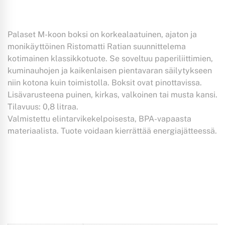
Palaset M-koon boksi on korkealaatuinen, ajaton ja
monikäyttöinen Ristomatti Ratian suunnittelema
kotimainen klassikkotuote. Se soveltuu paperiliittimien,
kuminauhojen ja kaikenlaisen pientavaran säilytykseen
niin kotona kuin toimistolla. Boksit ovat pinottavissa.
Lisävarusteena puinen, kirkas, valkoinen tai musta kansi.
Tilavuus: 0,8 litraa.
Valmistettu elintarvikekelpoisesta, BPA-vapaasta
materiaalista. Tuote voidaan kierrättää energiajätteessä.