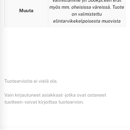
Valmistamme yli 500kpl:een erät
myös mm. oheisissa väreissä. Tuote
Muuta
on valmistettu
elintarvikekelpoisesta muovista
Tuotearvioita ei vielä ole.
Vain kirjautuneet asiakkaat -jotka ovat ostaneet
tuotteen- voivat kirjoittaa tuotearvion.