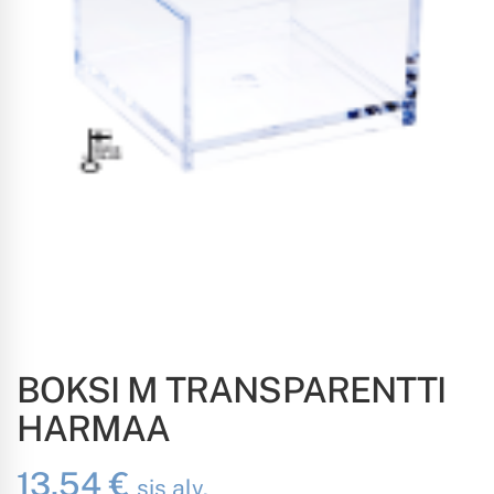
BOKSI M TRANSPARENTTI
HARMAA
13.54
€
sis alv.