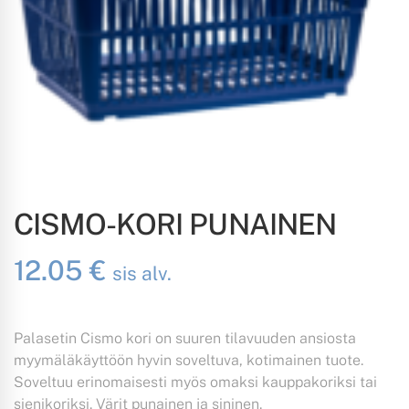
CISMO-KORI PUNAINEN
12.05
€
sis alv.
Palasetin Cismo kori on suuren tilavuuden ansiosta
myymäläkäyttöön hyvin soveltuva, kotimainen tuote.
Soveltuu erinomaisesti myös omaksi kauppakoriksi tai
sienikoriksi. Värit punainen ja sininen.