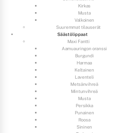
Kirkas
Musta
Valkoinen
Suuremmat tilauserät
Säästölippaat
Maxi Fantti
Aamuauringon oranssi
Burgundi
Harmaa
Keltainen
Laventeli
Metsänvihreä
Mintunvihreä
Musta
Persikka
Punainen
Roosa
Sininen