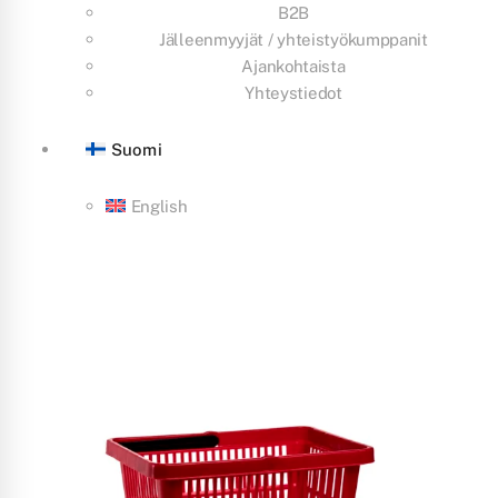
B2B
Jälleenmyyjät / yhteistyökumppanit
Ajankohtaista
Yhteystiedot
Suomi
English