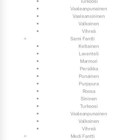
Turkoosi
Vaaleanpunainen
Vaaleansininen
Valkoinen
Vihreä
Semi Fantti
Keltainen
Laventeli
Marmori
Persikka
Punainen
Purppura
Roosa
Sininen
Turkoosi
Vaaleanpunainen
Valkoinen
Vihreä
Medi Fantti