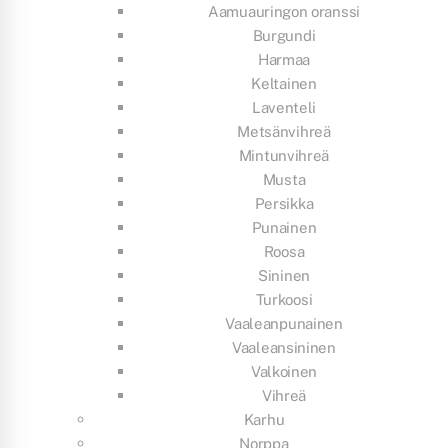
Aamuauringon oranssi
Burgundi
Harmaa
Keltainen
Laventeli
Metsänvihreä
Mintunvihreä
Musta
Persikka
Punainen
Roosa
Sininen
Turkoosi
Vaaleanpunainen
Vaaleansininen
Valkoinen
Vihreä
Karhu
Norppa