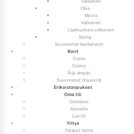
Valkoinen
Olka
Musta
Valkoinen
Läpikuultava valkoinen
Swing
Suuremmat henkarierät
Korit
Cismo
Cosmo
Äijä-ämpäri
Suuremmat tilauserät
Erikoistarjoukset
Oma tili
Ostoskori
Kassalle
Luo tili
Yritys
Palaset tarina