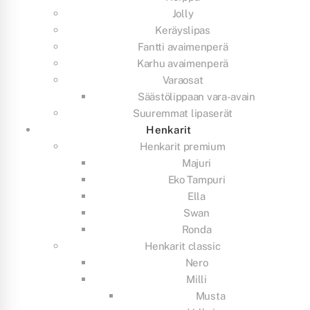
Jolly
Keräyslipas
Fantti avaimenperä
Karhu avaimenperä
Varaosat
Säästölippaan vara-avain
Suuremmat lipaserät
Henkarit
Henkarit premium
Majuri
Eko Tampuri
Ella
Swan
Ronda
Henkarit classic
Nero
Milli
Musta