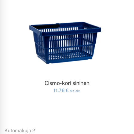
LISÄÄ OSTOSKORIIN
Cismo-kori sininen
11.76
€
sis alv.
Kutomakuja 2