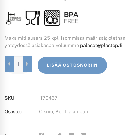
Maksimitilauserä 25 kpl. Isommissa määrissä; olethan
yhteydessä asiakaspalveluumme
palaset@plastep.fi
CISMO-
LISÄÄ OSTOSKORIIN
KORI
PUNAINEN
QUANTITY
SKU
170467
Osastot:
Cismo
,
Korit ja ämpäri