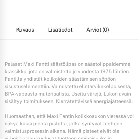
Kuvaus
Lisätiedot
Arviot (0)
Palaset Maxi Fantti säästölipas on säästölippaidemme
klassikko, jota on valmistettu jo vuodesta 1975 lähtien.
Fantilla yhdistät kolikoiden säästämisen söpöön
sisustuselementtiin. Valmistettu elintarvikekelpoisesta,
BPA-vapaasta materiaalista. Useita värejä. Lukon avain
sisältyy toimitukseen. Kierrätettävissä energiajätteessä.
Huomaathan, että Maxi Fantin kolikkoaukon vieressä voi
näkyä kaksi pientä pistettä, jotka syntyvät tuotteen
valmistusprosessin aikana. Nämä pisteet eivät ole
virheitä, vaan kuuluvat tuotteen ominaisuuksiin.