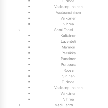
Turkoosi
Vaaleanpunainen
Vaaleansininen
Valkoinen
Vihreä
Semi Fantti
Keltainen
Laventeli
Marmori
Persikka
Punainen
Purppura
Roosa
Sininen
Turkoosi
Vaaleanpunainen
Valkoinen
Vihreä
Medi Fantti