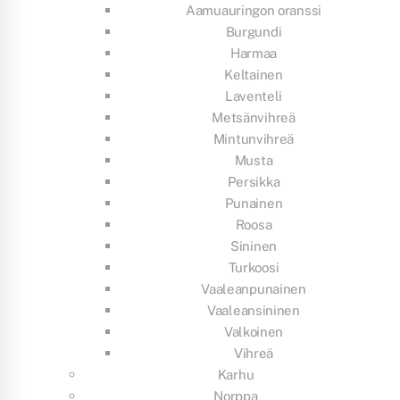
Aamuauringon oranssi
Burgundi
Harmaa
Keltainen
Laventeli
Metsänvihreä
Mintunvihreä
Musta
Persikka
Punainen
Roosa
Sininen
Turkoosi
Vaaleanpunainen
Vaaleansininen
Valkoinen
Vihreä
Karhu
Norppa