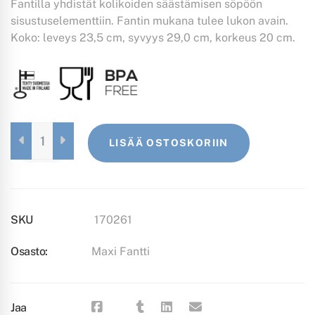
Fantilla yhdistät kolikoiden säästämisen söpöön
sisustuselementtiin. Fantin mukana tulee lukon avain.
Koko: leveys 23,5 cm, syvyys 29,0 cm, korkeus 20 cm.
MAXI
LISÄÄ OSTOSKORIIN
FANTTI
VAALEANPUNAINEN
QUANTITY
SKU
170261
Osasto:
Maxi Fantti
Jaa