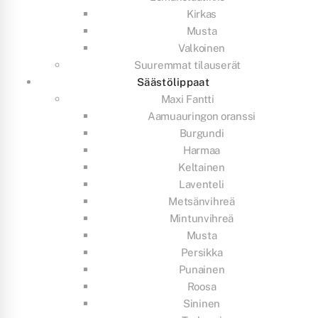
Kirkas
Musta
Valkoinen
Suuremmat tilauserät
Säästölippaat
Maxi Fantti
Aamuauringon oranssi
Burgundi
Harmaa
Keltainen
Laventeli
Metsänvihreä
Mintunvihreä
Musta
Persikka
Punainen
Roosa
Sininen