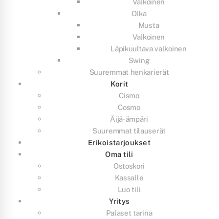
Valkoinen
Olka
Musta
Valkoinen
Läpikuultava valkoinen
Swing
Suuremmat henkarierät
Korit
Cismo
Cosmo
Äijä-ämpäri
Suuremmat tilauserät
Erikoistarjoukset
Oma tili
Ostoskori
Kassalle
Luo tili
Yritys
Palaset tarina