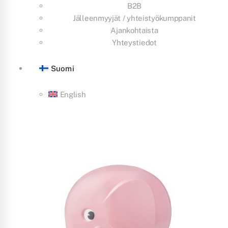
B2B
Jälleenmyyjät / yhteistyökumppanit
Ajankohtaista
Yhteystiedot
Suomi
English