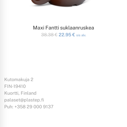
LISÄÄ OSTOSKORIIN
Maxi Fantti suklaanruskea
Alkuperäinen
Nykyinen
38.38
€
22.95
€
sis alv.
hinta
hinta
oli:
on:
38.38 €.
22.95 €.
Kutomakuja 2
FIN-19410
Kuortti, Finland
palaset@plastep.fi
Puh: +358 29 000 9137
Tiedoksi: