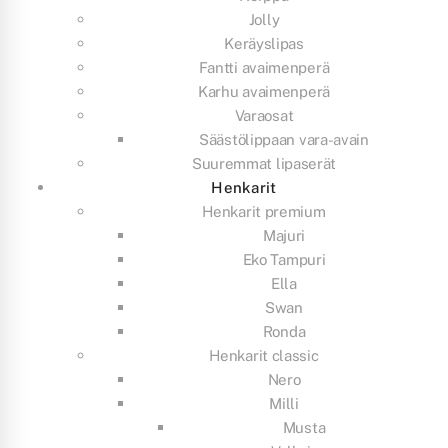
Jolly
Keräyslipas
Fantti avaimenperä
Karhu avaimenperä
Varaosat
Säästölippaan vara-avain
Suuremmat lipaserät
Henkarit
Henkarit premium
Majuri
Eko Tampuri
Ella
Swan
Ronda
Henkarit classic
Nero
Milli
Musta