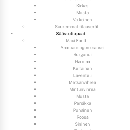
Kirkas
Musta
Valkoinen
Suuremmat tilauserät
Säästölippaat
Maxi Fantti
Aamuauringon oranssi
Burgundi
Harmaa
Keltainen
Laventeli
Metsänvihreä
Mintunvihreä
Musta
Persikka
Punainen
Roosa
Sininen