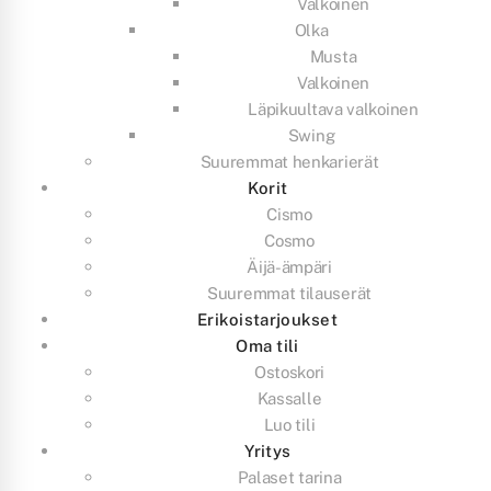
Valkoinen
Olka
Musta
Valkoinen
Läpikuultava valkoinen
Swing
Suuremmat henkarierät
Korit
Cismo
Cosmo
Äijä-ämpäri
Suuremmat tilauserät
Erikoistarjoukset
Oma tili
Ostoskori
Kassalle
Luo tili
Yritys
Palaset tarina