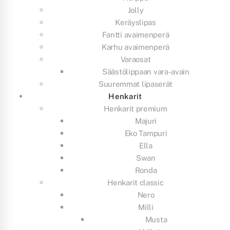
Jolly
Keräyslipas
Fantti avaimenperä
Karhu avaimenperä
Varaosat
Säästölippaan vara-avain
Suuremmat lipaserät
Henkarit
Henkarit premium
Majuri
Eko Tampuri
Ella
Swan
Ronda
Henkarit classic
Nero
Milli
Musta