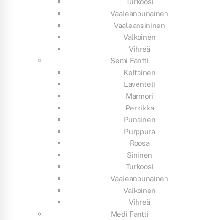
Turkoosi
Vaaleanpunainen
Vaaleansininen
Valkoinen
Vihreä
Semi Fantti
Keltainen
Laventeli
Marmori
Persikka
Punainen
Purppura
Roosa
Sininen
Turkoosi
Vaaleanpunainen
Valkoinen
Vihreä
Medi Fantti