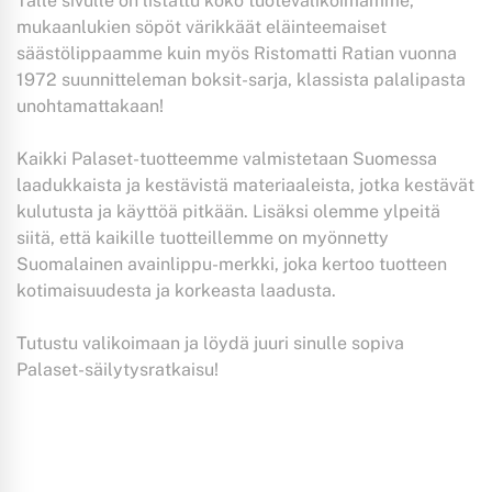
Tälle sivulle on listattu koko tuotevalikoimamme,
mukaanlukien söpöt värikkäät eläinteemaiset
säästölippaamme kuin myös Ristomatti Ratian vuonna
1972 suunnitteleman boksit-sarja, klassista palalipasta
unohtamattakaan!
Kaikki Palaset-tuotteemme valmistetaan Suomessa
laadukkaista ja kestävistä materiaaleista, jotka kestävät
kulutusta ja käyttöä pitkään. Lisäksi olemme ylpeitä
siitä, että kaikille tuotteillemme on myönnetty
Suomalainen avainlippu-merkki, joka kertoo tuotteen
kotimaisuudesta ja korkeasta laadusta.
Tutustu valikoimaan ja löydä juuri sinulle sopiva
Palaset-säilytysratkaisu!