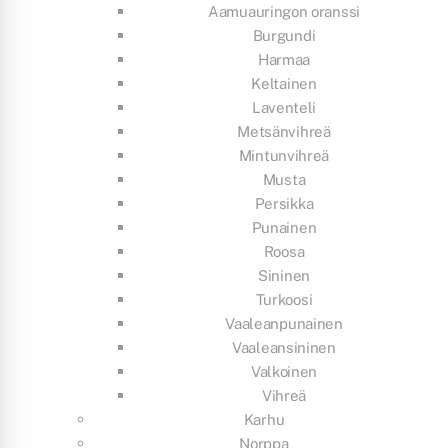
Aamuauringon oranssi
Burgundi
Harmaa
Keltainen
Laventeli
Metsänvihreä
Mintunvihreä
Musta
Persikka
Punainen
Roosa
Sininen
Turkoosi
Vaaleanpunainen
Vaaleansininen
Valkoinen
Vihreä
Karhu
Norppa