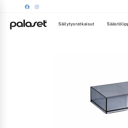
Säilytysratkaisut
Säästölip