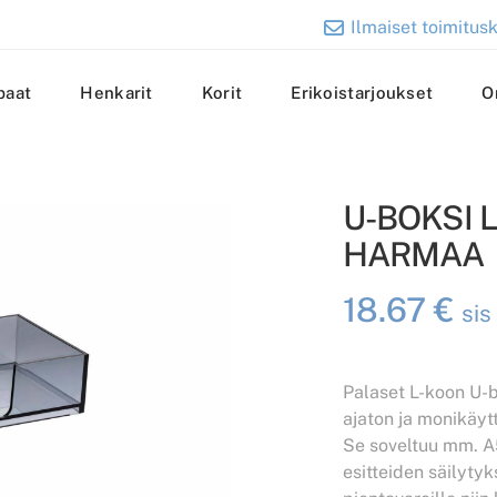
Ilmaiset toimitusk
paat
Henkarit
Korit
Erikoistarjoukset
O
U-BOKSI 
HARMAA
18.67
€
sis
Palaset L-koon U-b
ajaton ja monikäyt
Se soveltuu mm. A
esitteiden säilytyk