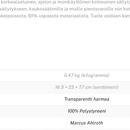
, korkealaatuinen, ajaton ja monikäyttöinen kotimainen säily
äilytykseen, kaukosäätimille ja muille pientavaroille niin kot
kekelpoisesta, BPA-vapaasta materiaalista. Tuote voidaan kier
0.47 kg (kilogramma)
16.5 × 23 × 7.7 cm (senttimetri)
Transparentti harmaa
100% Polystyreeni
Marcus Ahlroth