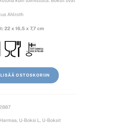
 kotona kuin toimistolla. Boksit ovat
cus Ahlroth
: 22 x 16,5 x 7,7 cm
LISÄÄ OSTOSKORIIN
2887
. Harmaa
,
U-Boksi L
,
U-Boksit