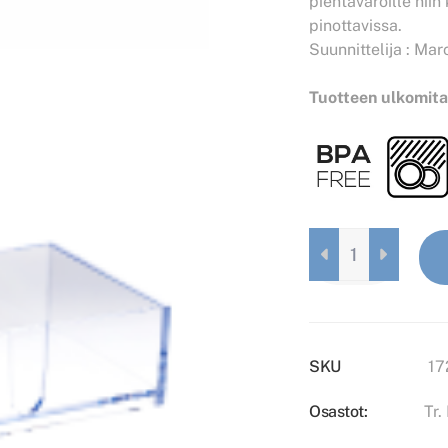
pientavaroille niin
pinottavissa.
Suunnittelija : Mar
Tuotteen ulkomitat
U-
BOKSI
L
TRANSPARENTTI
HARMAA
QUANTITY
SKU
17
Osastot:
Tr