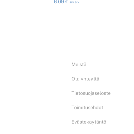
6.09
€
sis alv.
Tiedoksi:
Meistä
Ota yhteyttä
Tietosuojaseloste
Toimitusehdot
Evästekäytäntö