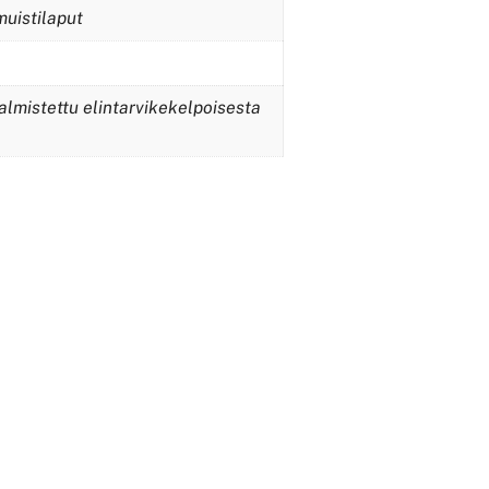
muistilaput
lmistettu elintarvikekelpoisesta